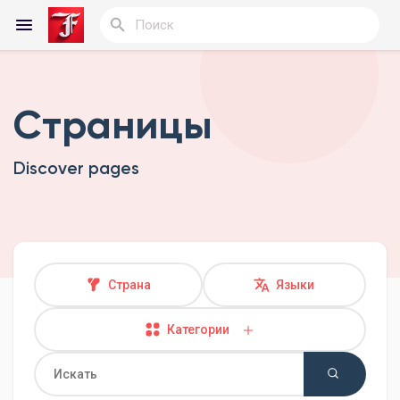
Страницы
Reels
Discover pages
Найти Статьи пользователей
Статьи пользователей
Страна
Языки
Категории
Найти Группы
Мои группы