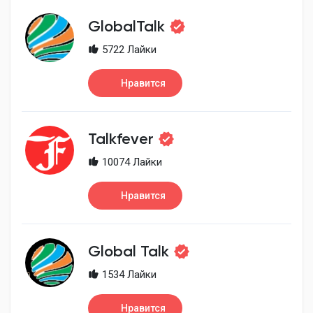
Creator Commerce
GlobalTalk
Creator Award
5722 Лайки
Нравится
Equity & Investors
Talkfever
Global News
10074 Лайки
Vdo Junction
Нравится
Talkfever App
Global Talk
1534 Лайки
Нравится