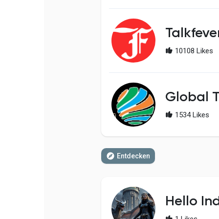
Talkfeve
10108 Likes
Global T
1534 Likes
Entdecken
Hello In
1 Likes