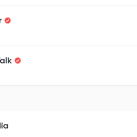
r
alk
dia