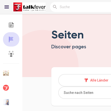
Seiten
Reels
Discover pages
Entdecken Blogs
Meine Blogs
Entdecken Gruppen
Meine Gruppen
Alle Länder
Entdecken Seiten
Seiten denen du folgst