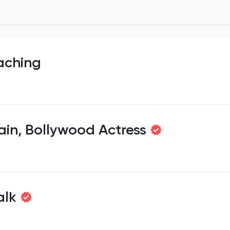
ching
in, Bollywood Actress
alk