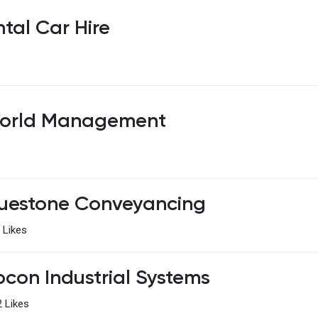
tal Car Hire
orld Management
luestone Conveyancing
 Likes
pcon Industrial Systems
 Likes