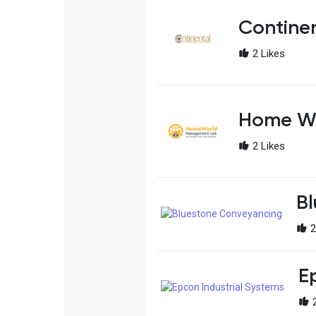
Continen
2 Likes
Home W
2 Likes
B
2
E
2