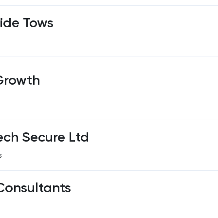
ide Tows
Growth
ech Secure Ltd
s
onsultants