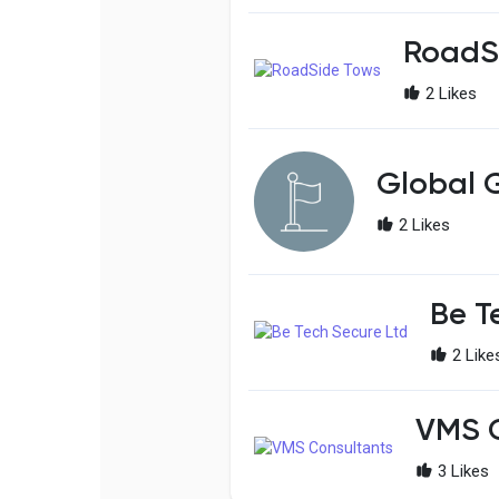
RoadS
2 Likes
Global 
2 Likes
Be T
2 Like
VMS C
3 Likes