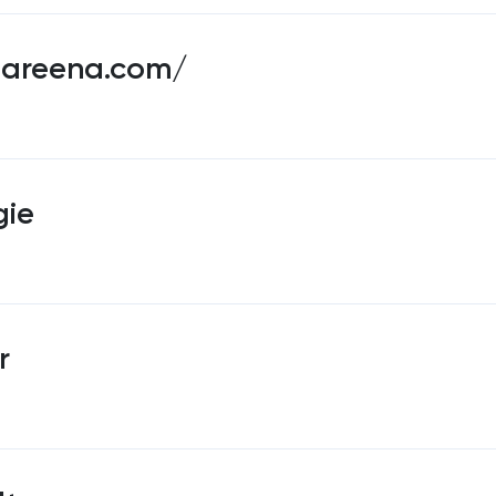
/jareena.com/
gie
r