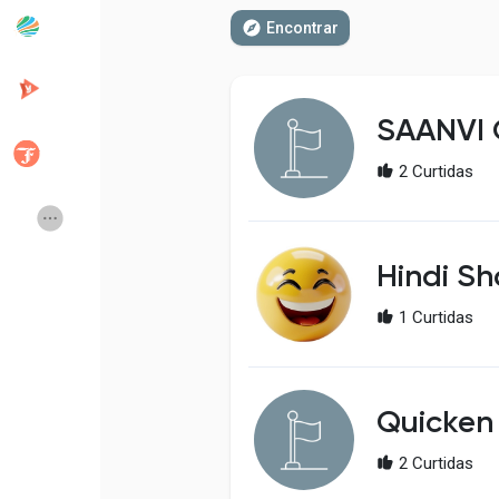
Encontrar
Popular Posts
Discover Posts
SAANVI 
Developers
Creator Commerce
2 Curtidas
Creator Award
Equity & Investors
Hindi Sh
Global News
Vdo Junction
1 Curtidas
Talkfever App
Quicken
2 Curtidas