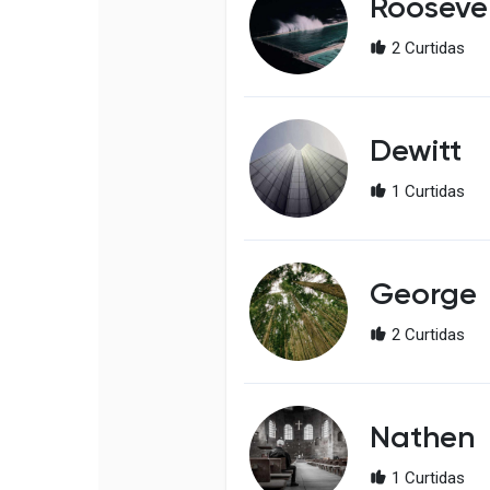
Rooseve
2 Curtidas
Dewitt
1 Curtidas
George
2 Curtidas
Nathen
1 Curtidas