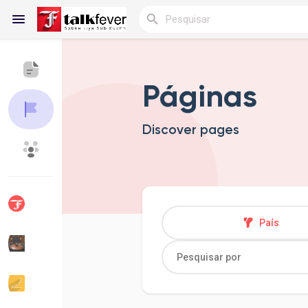
Páginas
Reels
Discover pages
Encontrar Blogs
Blogs
Encontrar Grupos
Meus Grupos
País
Encontrar Páginas
Páginas Curtidas