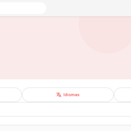
Idiomas