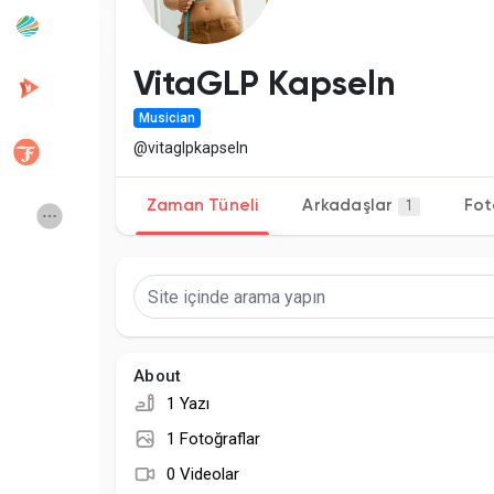
Popular Posts
Discover Posts
VitaGLP Kapseln
Musician
Developers
Creator Commerce
@vitaglpkapseln
Zaman Tüneli
Arkadaşlar
Fot
1
Creator Award
Equity & Investors
Global News
Vdo Junction
Talkfever App
About
1 Yazı
1 Fotoğraflar
0 Videolar