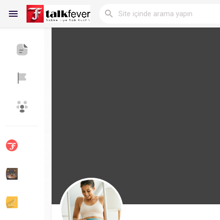
Reels
Discover Blogs
My Blogs
Discover Gruplar
My Groups
Discover Sayfalar
sayfaları sevdim