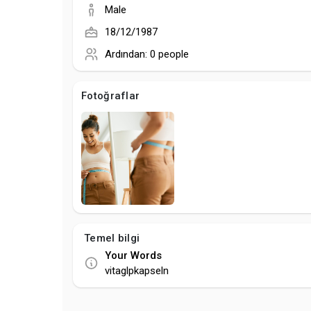
Male
18/12/1987
Ardından:
0 people
Fotoğraflar
Temel bilgi
Your Words
vitaglpkapseln