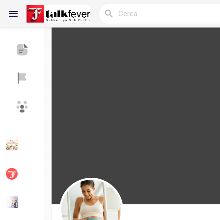
Reels
Discover Blogs
My Blogs
Discover Gruppi
My Groups
Discover Pagine
le pagine che mi 