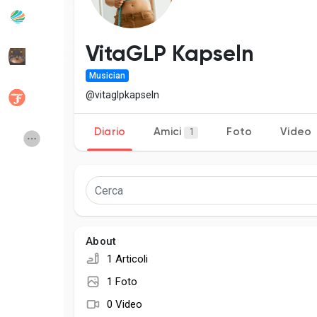
Popular Posts
Discover Posts
VitaGLP Kapseln
Musician
Developers
Social Networth O
@vitaglpkapseln
Diario
Amici
Foto
Video
1
Creator Commerce
Launch Startup
Global News
Creator Award
Talkfever App
About
1 Articoli
1 Foto
0 Video