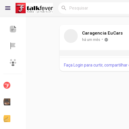
Caragencia EuCars
Reels
·
há um mês
Faça Login para curtir, compartilhar
Encontrar Blogs
Blogs
Encontrar Grupos
Meus Grupos
Encontrar Páginas
Páginas Curtidas