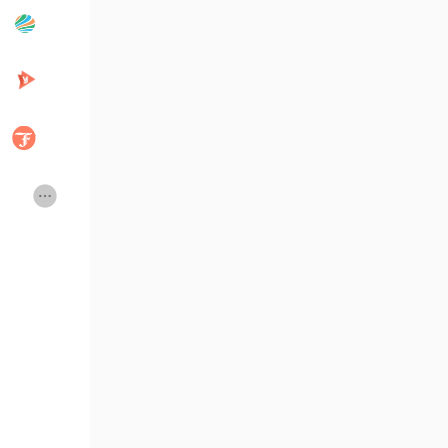
Popular Posts
Discover Posts
Developers
Creator Commerce
Creator Award
Equity & Investors
Global News
Vdo Junction
Talkfever App