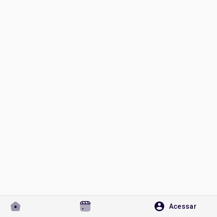
Encontrar Páginas
Páginas curtidas
Publicações populares
Discover Posts
Developers
Acessar