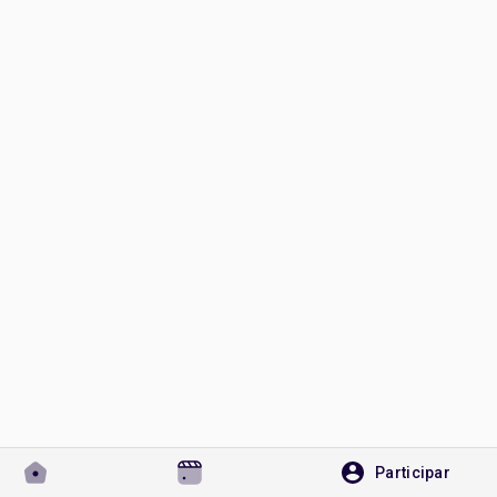
Discover Páginas
le gustaba páginas
Popular Posts
Discover Posts
Desarrolladores
Participar