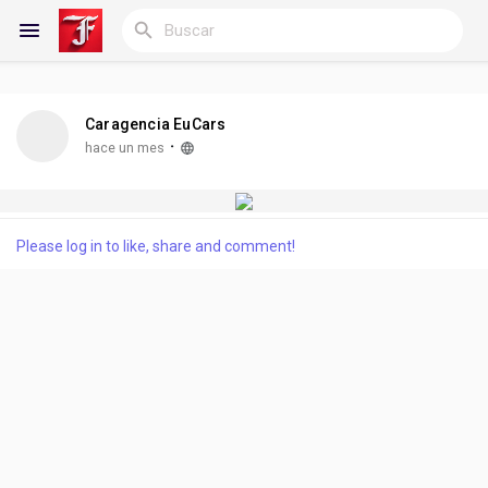
Caragencia EuCars
Reels
·
hace un mes
Discover Blogs
Please log in to like, share and comment!
Blogs
Discover Grupos
My Groups