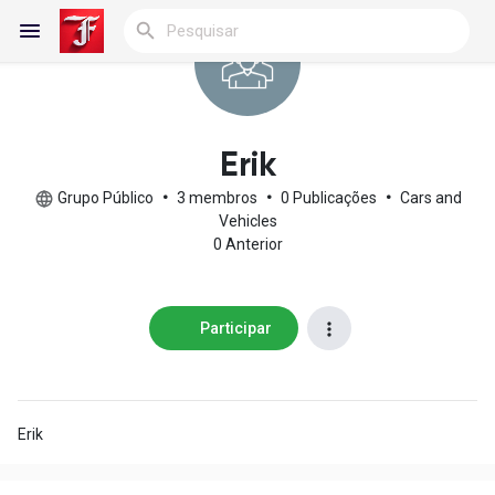
Reels
Erik
Grupo Público
•
3 membros
•
0 Publicações
•
Cars and
Vehicles
0 Anterior
Encontrar Blogs
Blogs
Participar
Encontrar Grupos
Erik
Meus Grupos