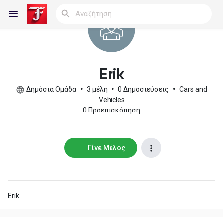
Reels
Erik
Δημόσια Ομάδα
•
3 μέλη
•
0 Δημοσιεύσεις
•
Cars and
Vehicles
0 Προεπισκόπηση
Ανακάλυψε Blogs
Blogs
Γίνε Μέλος
Ανακάλυψε Ομάδες
Erik
οι Ομάδες μου