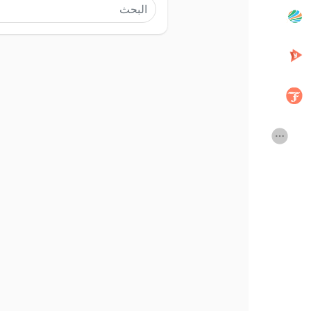
المنشورات المشهورة
اكتشف المشاركات
المطوريين
Creator Commerce
Equity & Investors
Creator Award
Vdo Junction
Global News
Talkfever App