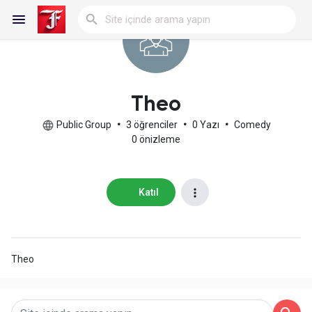
Reels
Theo
Public Group
•
3 öğrenciler
•
0 Yazı
•
Comedy
0 önizleme
Discover Blogs
Katıl
My Blogs
Theo
Discover Gruplar
My Groups