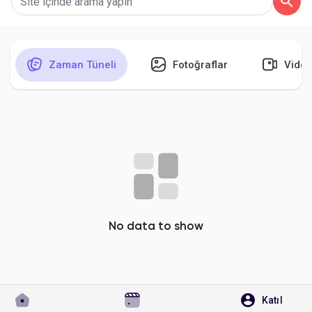
Zaman Tüneli
Fotoğraflar
Video
Discover Sayfalar
sayfaları sevdim
Popular Posts
Discover Posts
No data to show
Developers
Katıl