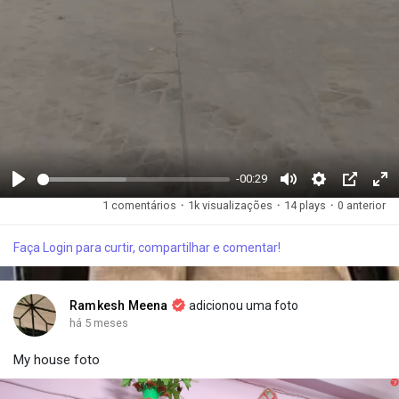
-00:29
R
M
S
P
F
1 comentários
·
1k visualizações
·
14 plays
·
0 anterior
e
u
e
i
u
p
t
t
c
l
Faça Login para curtir, compartilhar e comentar!
r
e
t
t
l
o
i
u
s
d
n
r
c
Ramkesh Meena
adicionou uma foto
u
g
e
r
há 5 meses
z
s
-
e
My house foto
i
i
e
r
n
n