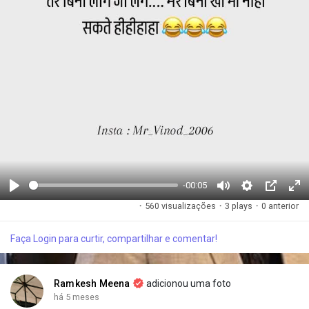
-00:05
R
M
S
P
F
·
560 visualizações
·
3 plays
·
0 anterior
e
u
e
i
u
p
t
t
c
l
Faça Login para curtir, compartilhar e comentar!
r
e
t
t
l
o
i
u
s
d
n
r
c
Ramkesh Meena
adicionou uma foto
u
g
e
r
há 5 meses