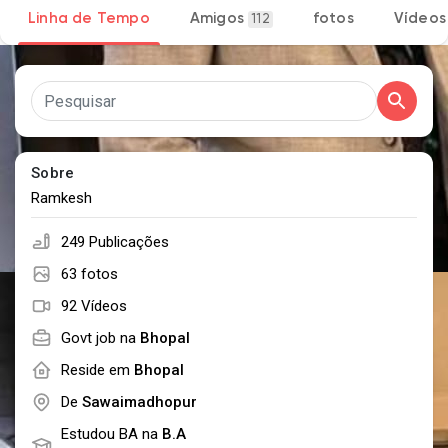
Linha de Tempo
Amigos
fotos
Vídeos
112
Encontrar Páginas
Páginas Curtidas
Sobre
Ramkesh
249 Publicações
Popular Posts
63 fotos
92 Vídeos
Discover Posts
Govt job na
Bhopal
Reside em
Bhopal
Developers
De
Sawaimadhopur
Estudou BA na
B.A