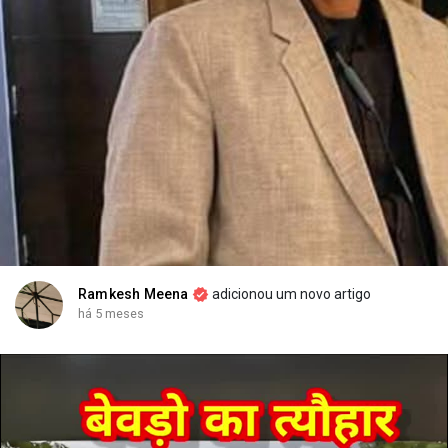
c
t
u
r
e
Ramkesh Meena
adicionou um novo artigo
há 5 meses