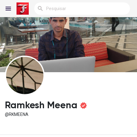
Reels
Encontrar Blogs
Blogs
Ramkesh Meena
@RKMEENA
Encontrar Grupos
Meus Grupos