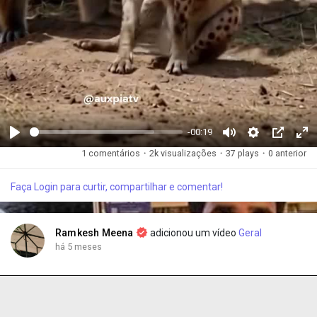
-00:19
R
M
S
P
F
1 comentários
·
2k visualizações
·
37 plays
·
0 anterior
e
u
e
i
u
p
t
t
c
l
Faça Login para curtir, compartilhar e comentar!
r
e
t
t
l
o
i
u
s
d
n
r
c
Ramkesh Meena
adicionou um vídeo
Geral
u
g
e
r
há 5 meses
z
s
-
e
i
i
e
r
n
n
-