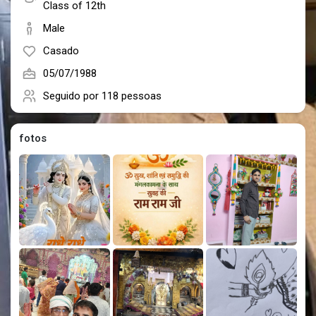
Social Networth OS
Class of 12th
Male
Creator Commerce
Casado
05/07/1988
Launch Startup
Seguido por
118 pessoas
fotos
Global News
Creator Award
Talkfever App