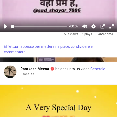
-00:07
G
M
S
P
F
·
567 views
·
6 plays
·
0 anteprima
i
u
e
i
u
o
t
t
c
l
Effettua l'accesso per mettere mi piace, condividere e
c
e
t
t
l
commentare!
a
i
u
s
n
r
c
g
e
r
Ramkesh Meena
ha aggiunto un video
Generale
s
-
e
5 mesi fa
i
e
n
n
-
P
i
c
t