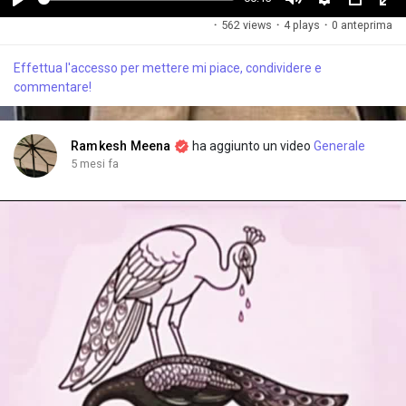
G
M
S
P
F
·
562 views
·
4 plays
·
0 anteprima
i
u
e
i
u
o
t
t
c
l
Effettua l'accesso per mettere mi piace, condividere e
c
e
t
t
l
commentare!
a
i
u
s
n
r
c
g
e
r
Ramkesh Meena
ha aggiunto un video
Generale
s
-
e
5 mesi fa
i
e
n
n
-
P
i
c
t
u
r
e