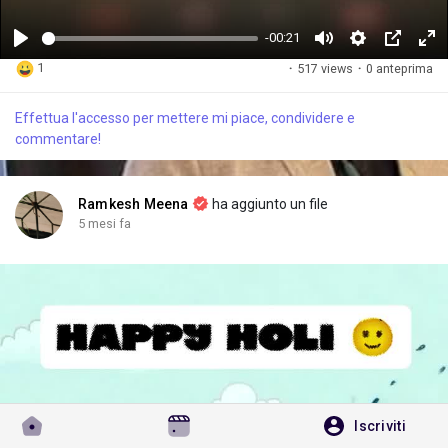
-00:21
G
M
S
P
F
1
·
517 views
·
0 anteprima
i
u
e
i
u
o
t
t
c
l
Effettua l'accesso per mettere mi piace, condividere e
c
e
t
t
l
commentare!
a
i
u
s
n
r
c
g
e
r
Ramkesh Meena
ha aggiunto un file
s
-
e
5 mesi fa
i
e
n
n
-
P
i
c
t
u
Iscriviti
r