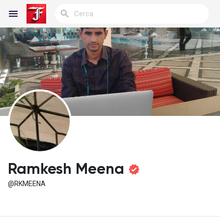
Reels
Discover Blogs
My Blogs
Ramkesh Meena
@RKMEENA
Discover Gruppi
My Groups