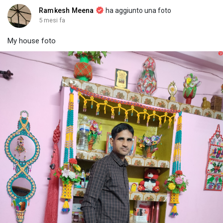
g
e
r
Ramkesh Meena
ha aggiunto una foto
s
-
e
5 mesi fa
i
e
My house foto
n
n
-
P
i
c
t
u
r
e