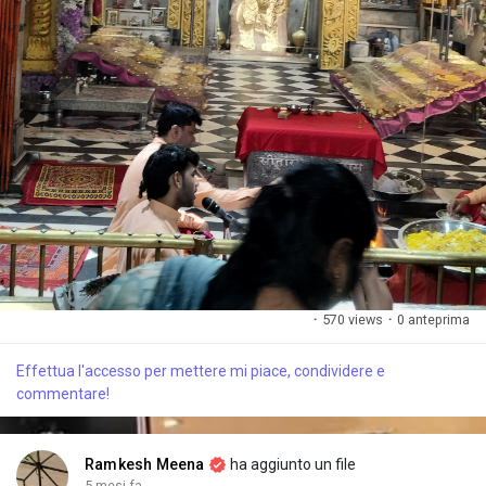
·
570 views
·
0 anteprima
Effettua l'accesso per mettere mi piace, condividere e
commentare!
Ramkesh Meena
ha aggiunto un file
5 mesi fa