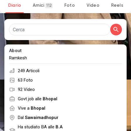
Diario
Amici
Foto
Video
Reels
112
Discover Pagine
le pagine che mi piacciono
About
Ramkesh
249 Articoli
Popular Posts
63 Foto
92 Video
Discover Posts
Govt job alle
Bhopal
Vive a
Bhopal
Developers
Dal
Sawaimadhopur
Ha studiato BA alle
B.A