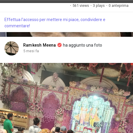
G
M
S
P
F
·
561 views
·
3 plays
·
0 anteprima
i
u
e
i
u
o
t
t
c
l
Effettua l'accesso per mettere mi piace, condividere e
c
e
t
t
l
commentare!
a
i
u
s
n
r
c
g
e
r
Ramkesh Meena
ha aggiunto una foto
s
-
e
5 mesi fa
i
e
n
n
-
P
i
c
t
u
r
e