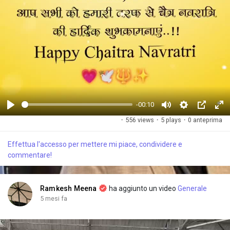
-00:10
G
M
S
P
F
·
556 views
·
5 plays
·
0 anteprima
i
u
e
i
u
o
t
t
c
l
Effettua l'accesso per mettere mi piace, condividere e
c
e
t
t
l
commentare!
a
i
u
s
n
r
c
g
e
r
Ramkesh Meena
ha aggiunto un video
Generale
s
-
e
5 mesi fa
i
e
n
n