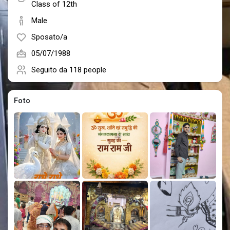
Social Networth OS
Class of 12th
Male
Creator Commerce
Sposato/a
05/07/1988
Launch Startup
Seguito da
118 people
Foto
Global News
Creator Award
Talkfever App