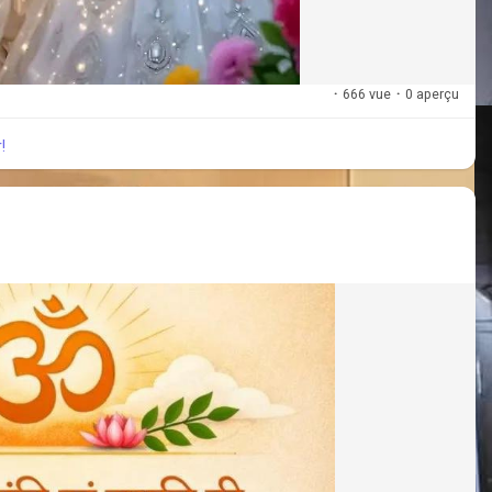
·
666 vue
·
0 aperçu
!