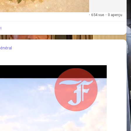
·
654 vue
·
0 aperçu
!
énéral