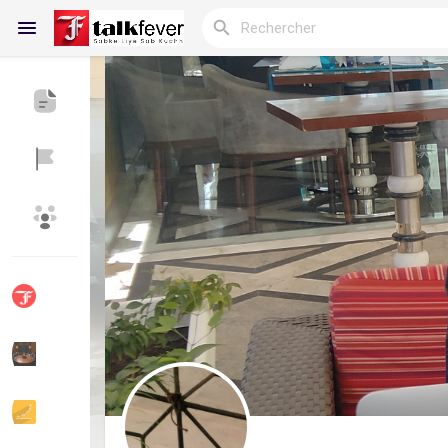
Reels
Découvrir Blogs
Blogs
Découvrir Groupes
Mes groupes
Découvrir Pages
Aimer les pages