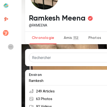
Articles populaires
Découvrir les articles
Ramkesh Meena
@RKMEENA
Développeurs
Creator Commerce
Chronologie
Amis
Photos
112
Creator Award
Equity & Investors
Global News
Vdo Junction
Environ
Talkfever App
Ramkesh
249 Articles
63 Photos
92 Vidéos