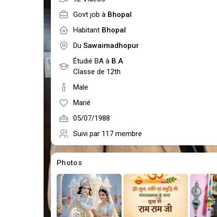
Govt job à
Bhopal
Habitant
Bhopal
Du
Sawaimadhopur
Étudié BA à
B.A
Classe de 12th
Male
Marié
05/07/1988
Suivi par
117 membre
Photos