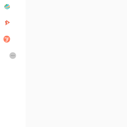
Publicações populares
Discover Posts
Developers
Creator Commerce
Creator Award
Equity & Investors
Global News
Vdo Junction
Talkfever App