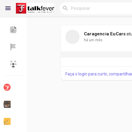
Caragencia EuCars
at
há um mês
Reels
Encontrar Blogs
Blogs
Faça o login para curtir, compartilh
Encontrar Grupos
Meus grupos
Encontrar Páginas
Páginas curtidas