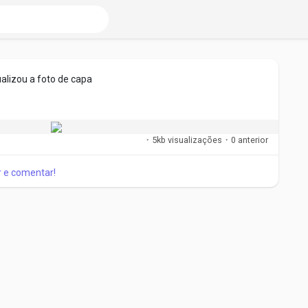
ualizou a foto de capa
·
5kb visualizações
·
0 anterior
ar e comentar!