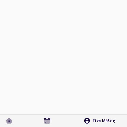
Ανακάλυψε Σελίδες
Σελίδες που μου αρέσουν
Δημοφιλείς δημοσιεύσεις
Discover Posts
Developers
Γίνε Μέλος