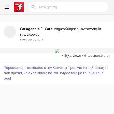
Caragencia EuCars
ενημερώθηκε η φωτογραφία
Reels
εξώφυλλου
ένας μήνας πριν
·
5χλμ. views
·
0 προεπισκόπηση
Ανακάλυψε Blogs
Παρακαλούμε συνδέσου στην Κοινότητά μας για να δηλώσεις τι
σου αρέσει, να σχολιάσεις και να μοιραστείς με τους φίλους
Blogs
σου!
Ανακάλυψε Ομάδες
οι Ομάδες μου