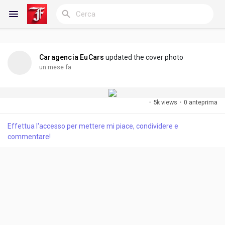
Caragencia EuCars
updated the cover photo
Reels
un mese fa
·
5k views
·
0 anteprima
Discover Blogs
Effettua l'accesso per mettere mi piace, condividere e
commentare!
My Blogs
Discover Gruppi
My Groups