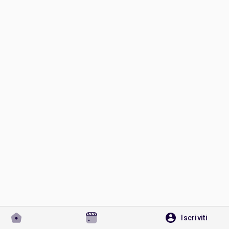
Discover Pagine
le pagine che mi piacciono
Popular Posts
Discover Posts
Developers
Iscriviti