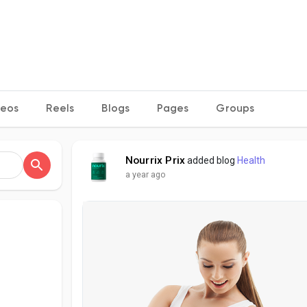
deos
Reels
Blogs
Pages
Groups
Nourrix Prix
added blog
Health
a year ago