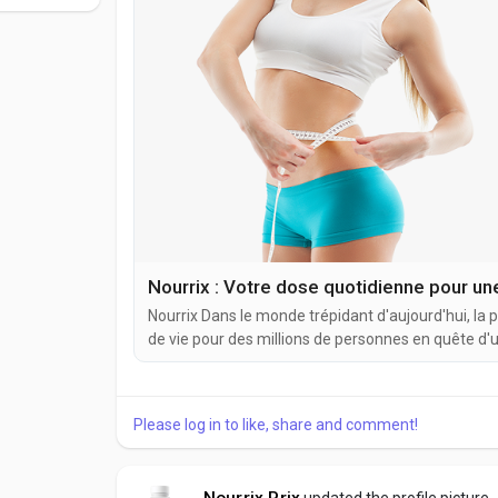
Nourrix : Votre dose quotidienne pour une
Nourrix Dans le monde trépidant d'aujourd'hui, la p
de vie pour des millions de personnes en quête d'u
soi renforcée. Si d'innombrables régimes, compl
promettent des...
Please log in to like, share and comment!
Nourrix Prix
updated the profile picture