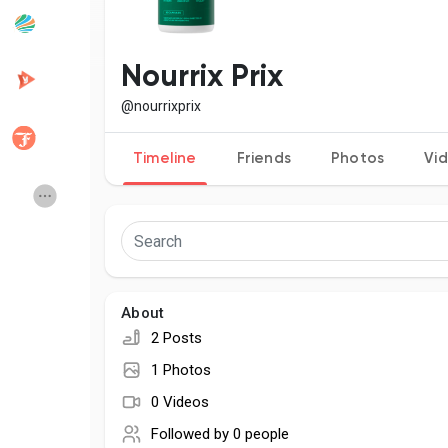
Popular Posts
Discover Posts
Nourrix Prix
@nourrixprix
Developers
Creator Commerce
Timeline
Friends
Photos
Vi
Creator Award
Equity & Investors
Global News
Vdo Junction
About
Talkfever App
2 Posts
1 Photos
0 Videos
Followed by
0 people