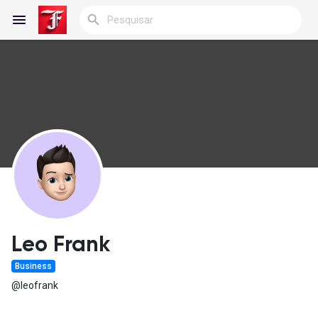
Reels
Encontrar Blogs
Blogs
Leo Frank
Business
Encontrar Grupos
@leofrank
Meus grupos