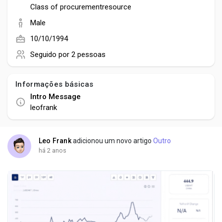
Social Networth OS
Class of procurementresource
Male
Creator Commerce
10/10/1994
Seguido por
2 pessoas
Launch Startup
Informações básicas
Intro Message
Global News
leofrank
Creator Award
Leo Frank
adicionou um novo artigo
Outro
há 2 anos
Talkfever App