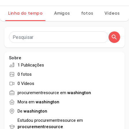
Linha do tempo
Amigos
fotos
Vídeos
Encontrar Páginas
Páginas curtidas
Sobre
1 Publicações
Publicações populares
0 fotos
0 Vídeos
Discover Posts
procurementresource em
washington
Mora em
washington
Developers
De
washington
Estudou procurementresource em
procurementresource