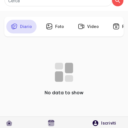
Diario
Foto
Video
Re
Discover Pagine
le pagine che mi piacciono
Popular Posts
Discover Posts
No data to show
Developers
Iscriviti