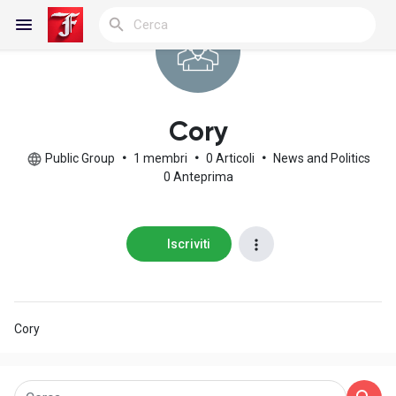
Reels
Cory
Public Group
•
1 membri
•
0 Articoli
•
News and Politics
0 Anteprima
Discover Blogs
Iscriviti
My Blogs
Cory
Discover Gruppi
My Groups