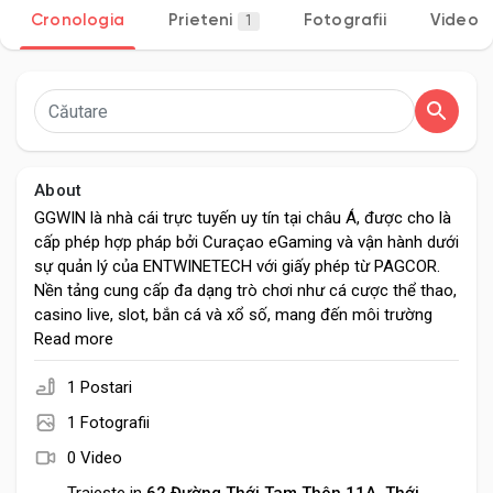
Cronologia
Prieteni
Fotografii
Video
1
Discover Pagini
Pagini apreciate
About
GGWIN là nhà cái trực tuyến uy tín tại châu Á, được cho là
cấp phép hợp pháp bởi Curaçao eGaming và vận hành dưới
sự quản lý của ENTWINETECH với giấy phép từ PAGCOR.
Popular Posts
Nền tảng cung cấp đa dạng trò chơi như cá cược thể thao,
casino live, slot, bắn cá và xổ số, mang đến môi trường
giải trí công bằng, minh bạch. #ggwin #nhacaiggwin
Read more
Discover Posts
#ggwinmonster #nhacaiggwinmonster
Website: https://ggwin.monster/
1 Postari
Địa chỉ: 62 Đường Thới Tam Thôn 11A, Thới Tam Thôn,
1 Fotografii
Developers
Hóc Môn, Hồ Chí Minh 700000
0 Video
SĐT: 0902141109
Email: ggwinmonster@gmail.com