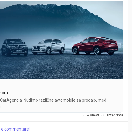
ncia
 s CarAgencia. Nudimo različne avtomobile za prodajo, med
.
·
5k views
·
0 anteprima
re e commentare!