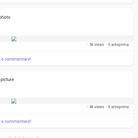
 photo
·
5k views
·
0 anteprima
re e commentare!
 picture
·
4k views
·
0 anteprima
re e commentare!