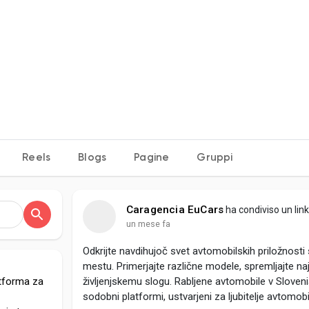
e
Reels
Blogs
Pagine
Gruppi
Caragencia EuCars
ha condiviso un lin
un mese fa
Odkrijte navdihujoč svet avtomobilskih priložnost
mestu. Primerjajte različne modele, spremljajte na
atforma za
življenjskemu slogu. Rabljene avtomobile v Sloven
sodobni platformi, ustvarjeni za ljubitelje avtomob