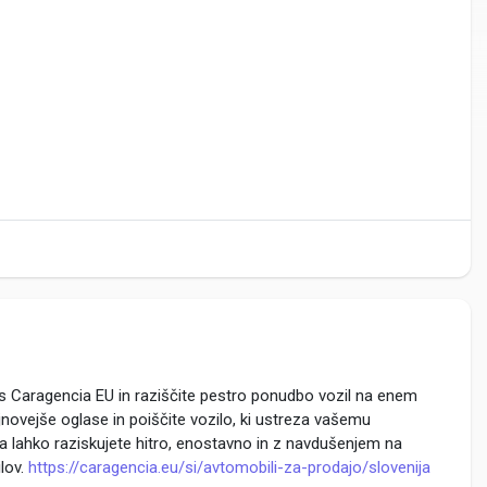
k
i s Caragencia EU in raziščite pestro ponudbo vozil na enem
jnovejše oglase in poiščite vozilo, ki ustreza vašemu
ia lahko raziskujete hitro, enostavno in z navdušenjem na
ilov.
https://caragencia.eu/si/avtomobili-za-prodajo/slovenija