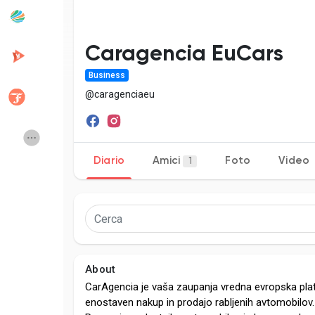
Popular Posts
Discover Posts
Caragencia EuCars
Business
Developers
Creator Commerc
@caragenciaeu
Creator Award
Equity & Investors
Diario
Amici
Foto
Video
1
Global News
Vdo Junction
Talkfever App
About
CarAgencia je vaša zaupanja vredna evropska pl
enostaven nakup in prodajo rabljenih avtomobilov.