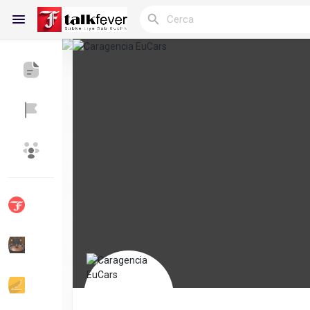
Reels
Discover Blogs
My Blogs
Discover Gruppi
My Groups
Discover Pagine
le pagine che mi 