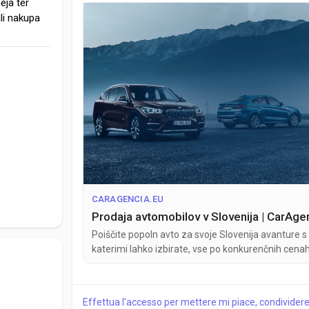
eja ter
li nakupa
CARAGENCIA.EU
Prodaja avtomobilov v Slovenija | CarAge
Poiščite popoln avto za svoje Slovenija avanture
katerimi lahko izbirate, vse po konkurenčnih cenah
Effettua l'accesso per mettere mi piace, condivide