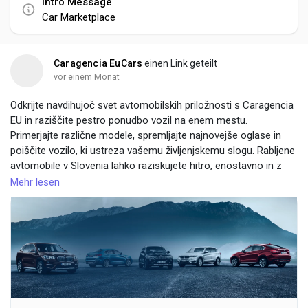
Intro Message
Car Marketplace
Caragencia EuCars
einen Link geteilt
vor einem Monat
Odkrijte navdihujoč svet avtomobilskih priložnosti s Caragencia
EU in raziščite pestro ponudbo vozil na enem mestu.
Primerjajte različne modele, spremljajte najnovejše oglase in
poiščite vozilo, ki ustreza vašemu življenjskemu slogu. Rabljene
avtomobile v Slovenia lahko raziskujete hitro, enostavno in z
navdušenjem na sodobni platformi, ustvarjeni za ljubitelje
Mehr lesen
avtomobilov.
https://caragencia.eu/si/avtomobili-za-
prodajo/slovenija