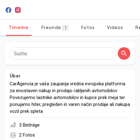
Timeline
Freunde
Fotos
Videos
R
1
Entdecken Seiten
Seiten denen du folgst
Über
Beliebte Beiträge
CarAgencia je vaša zaupanja vredna evropska platforma
za enostaven nakup in prodajo rabljenih avtomobilov.
Povezujemo lastnike avtomobilov in kupce prek meja ter
Beiträge entdecken
ponujamo hiter, pregleden in varen način prodaje ali nakupa
vozil prek spleta
Entwickler
3 Beiträge
2 Fotos