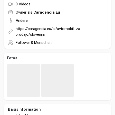
Social Networth OS
0 Videos
Owner als
Caragencia Eu
Creator Commerce
Andere
https://caragencia.eu/si/avtomobili-za-
Launch Startup
prodajo/slovenija
Follower
0 Menschen
Global News
Fotos
Creator Award
Talkfever App
Basisinformation