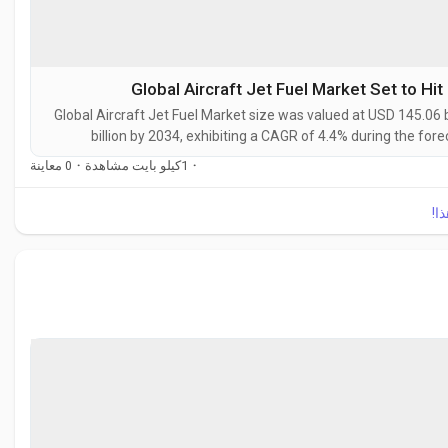
Global Aircraft Jet Fuel Market Set to Hi
Global Aircraft Jet Fuel Market size was valued at USD 145.06 b
billion by 2034, exhibiting a CAGR of 4.4% during the foreca
petroleum-based fuel designed for propulsion in gas-turbine-p
0 معاينة
·
1كيلو بايت مشاهدة
·
and
ذا