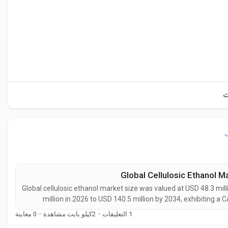
ت
Global Cellulosic Ethanol 
Global cellulosic ethanol market size was valued at USD 48.3 mil
million in 2026 to USD 140.5 million by 2034, exhibiting a 
ethanol is an advanced second-generation biofuel that is 
0 معاينة
·
2كيلو بايت مشاهدة
·
1 التعليقات
d