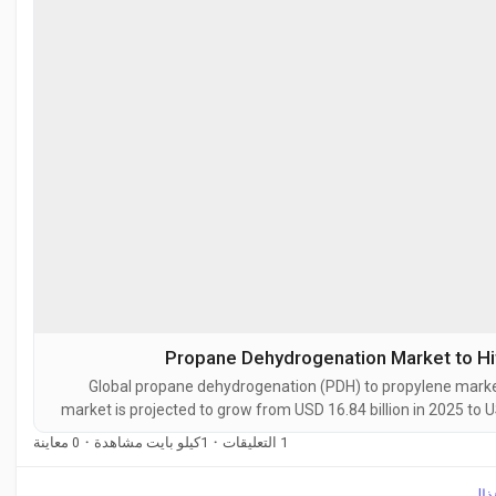
Propane Dehydrogenation Market to Hi
Global propane dehydrogenation (PDH) to propylene market 
market is projected to grow from USD 16.84 billion in 2025 to U
during the forecast period. Propane dehydrogenation is a cataly
0 معاينة
·
1كيلو بايت مشاهدة
·
1 التعليقات
ذا