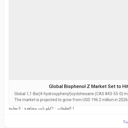
Global Bisphenol Z Market Set to Hi
Global 1,1-Bis(4-hydroxyphenyl)cyclohexane (CAS 843-55-0) mar
The market is projected to grow from USD 196.2 million in 2026 
5.9% during the forecast period. 1,1-Bis(4-hydroxyphenyl)cyclo
0 معاينة
·
1كيلو بايت مشاهدة
·
1 التعليقات
h
ذا