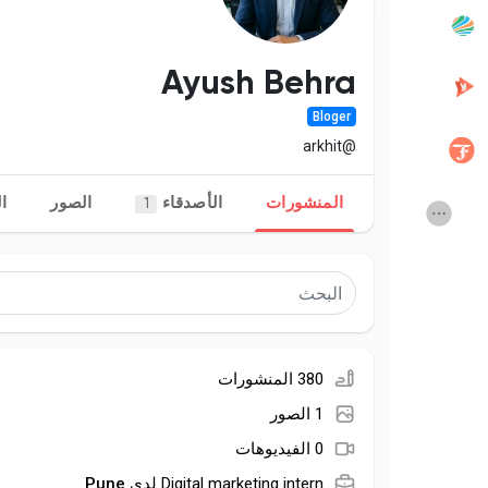
المنشورات المشهورة
اكتشف المشاركات
Ayush Behra
Bloger
Creator Commerce
المطوريين
@arkhit
المنشورات
الأصدقاء
الصور
ا
1
Equity & Investors
Creator Award
Vdo Junction
Global News
Talkfever App
380 المنشورات
1 الصور
0 الفيديوهات
Pune
Digital marketing intern لدى