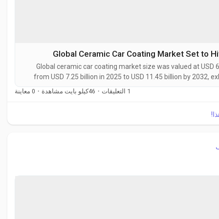
Global Ceramic Car Coating Market Set to Hi
Global ceramic car coating market size was valued at USD 6.
from USD 7.25 billion in 2025 to USD 11.45 billion by 2032, e
Ceramic car coatings are advanced liquid polymer solutions t
0 معاينة
·
46كيلو بايت مشاهدة
·
1 التعليقات
ذا