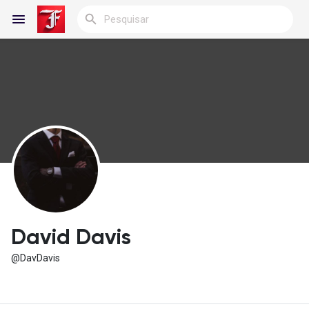
Reels
Encontrar Blogs
Blogs
David Davis
@DavDavis
Encontrar Grupos
Meus grupos