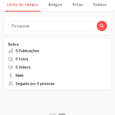
Linha do tempo
Amigos
fotos
Vídeos
Encontrar Páginas
Páginas curtidas
Sobre
0 Publicações
0 fotos
Publicações populares
0 Vídeos
Male
Discover Posts
Seguido por
0 pessoas
Developers