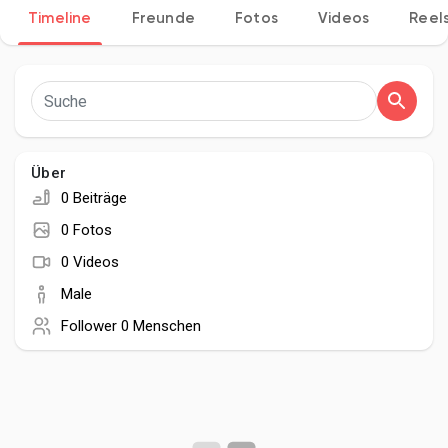
Timeline
Freunde
Fotos
Videos
Reel
Entdecken Seiten
Seiten denen du folgst
Über
0 Beiträge
0 Fotos
Beliebte Beiträge
0 Videos
Male
Beiträge entdecken
Follower
0 Menschen
Entwickler