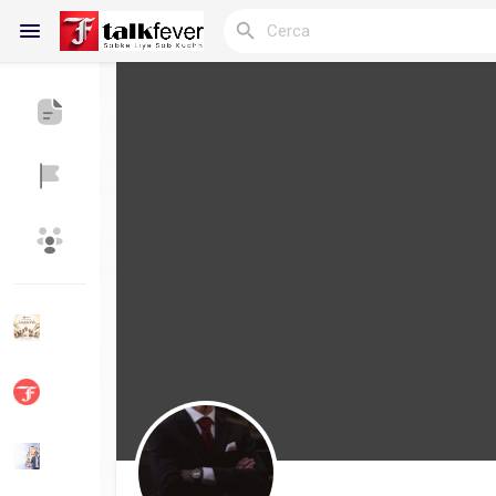
Reels
Discover Blogs
My Blogs
Discover Gruppi
My Groups
Discover Pagine
le pagine che mi 