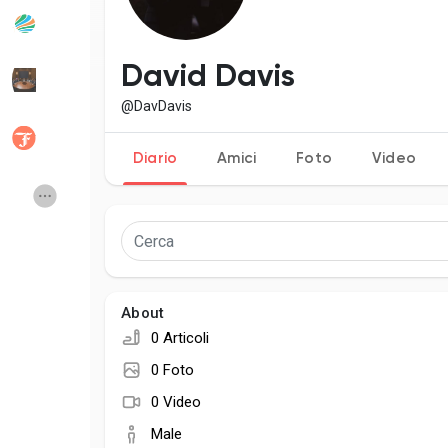
Popular Posts
Discover Posts
David Davis
@DavDavis
Developers
Social Networth O
Diario
Amici
Foto
Video
Creator Commerce
Launch Startup
Global News
Creator Award
About
Talkfever App
0 Articoli
0 Foto
0 Video
Male