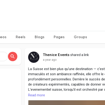
deos
Reels
Blogs
Pages
Groups
Thenice Events
shared a link
a year ago
La Suisse est bien plus qu’une destination — c’e
immaculés et son ambiance raffinée, elle offre le 
profondément personnelles. Derrière le succès de
de créateurs expérimentés, capables de donner vi
L’evenementiel suisse, lorsqu’il est orchestré pa
soigneusement conçue, alliant esthétique et coordin
Read more
longue expérience dans l’univers du luxe, certain