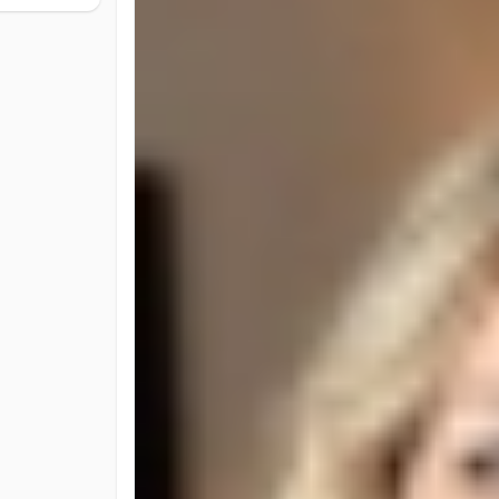
sur-mesure, en parfaite adéquation avec les souhait
mariages intimistes ou de réceptions d’entreprise
refléter une histoire unique, tout en garantissant
Les clients ne font pas simplement appel à des or
de transformer des émotions en ambiances. Leur f
tendances, et un engagement constant envers la qu
d’un rooftop chic à Zurich, chaque événement devie
recherchent sens, beauté et précision, faire appel à
En savoir plus :
https://theniceevents.ch/apropos/