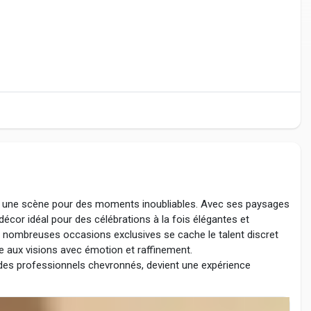
st une scène pour des moments inoubliables. Avec ses paysages
décor idéal pour des célébrations à la fois élégantes et
 nombreuses occasions exclusives se cache le talent discret
e aux visions avec émotion et raffinement.
r des professionnels chevronnés, devient une expérience
ation sans faille. Inspirés par le design parisien et forts d’une
s créateurs se spécialisent dans des solutions événementielles