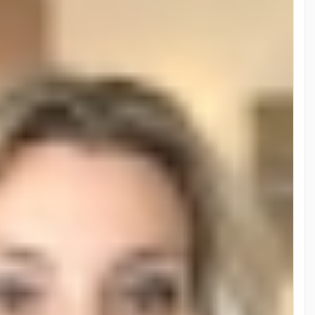
s et les valeurs culturelles de leurs clients. Qu’il s’agisse de
 grandioses, chaque événement est planifié avec minutie pour
 une exécution impeccable.
ganisateurs — ils s’associent à de véritables artistes capables
orce réside dans l’attention personnalisée, une maîtrise des
alité. Qu’il s’agisse des vignobles en terrasse du Lavaux ou
nt un chapitre unique d’une histoire de vie. Pour ceux qui
 un expert en art de la célébration fait toute la différence.