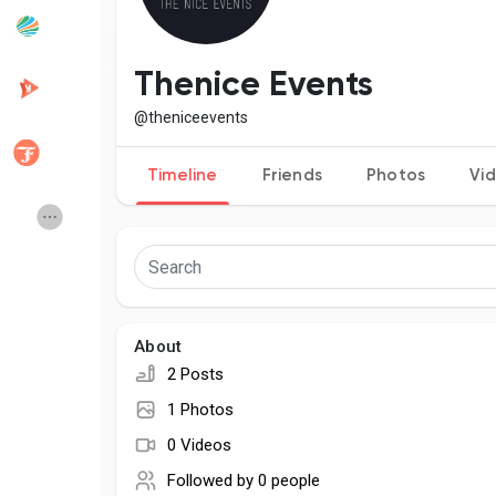
Popular Posts
Discover Posts
Thenice Events
@theniceevents
Developers
Creator Commerce
Timeline
Friends
Photos
Vi
Creator Award
Equity & Investors
Global News
Vdo Junction
About
Talkfever App
2 Posts
1 Photos
0 Videos
Followed by
0 people