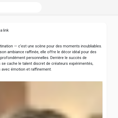
a link
stination — c’est une scène pour des moments inoubliables.
n ambiance raffinée, elle offre le décor idéal pour des
t profondément personnelles. Derrière le succès de
e cache le talent discret de créateurs expérimentés,
s avec émotion et raffinement.
st orchestré par des professionnels chevronnés, devient une
lliant esthétique et coordination sans faille. Inspirés par
ongue expérience dans l’univers du luxe, certains créateurs
s événementielles sur-mesure, en parfaite adéquation avec
les de leurs clients. Qu’il s’agisse de mariages intimistes ou
oses, chaque événement est planifié avec minutie pour
 en garantissant une exécution impeccable.
t appel à des organisateurs — ils s’associent à de