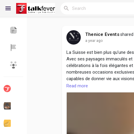
Thenice Events
shared 
a year ago
Reels
La Suisse est bien plus qu’une de
Avec ses paysages immaculés et so
célébrations à la fois élégantes e
Discover Blogs
My Blogs
nombreuses occasions exclusives s
capables de donner vie aux vision
L’evenementiel suisse, lorsqu’il e
Read more
expérience soigneusement conçue, a
Discover Groups
My Groups
le design parisien et forts d’une l
se spécialisent dans des solution
les souhaits et les valeurs culturel
de réceptions d’entreprise grandi
refléter une histoire unique, tout
Discover Pages
Liked Pages
Les clients ne font pas simplemen