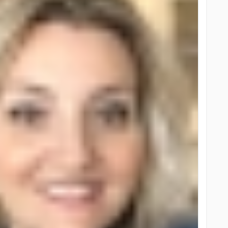
ransformer des émotions en ambiances. Leur force réside
ne maîtrise des tendances, et un engagement constant
es vignobles en terrasse du Lavaux ou d’un rooftop chic à
n chapitre unique d’une histoire de vie. Pour ceux qui
on, faire appel à un expert en art de la célébration fait
nts.ch/apropos/