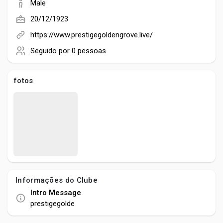
Social Networth OS
Male
20/12/1923
Creator Commerce
https://www.prestigegoldengrove.live/
Seguido por
0 pessoas
Launch Startup
fotos
Global News
Creator Award
Talkfever App
Informações do Clube
Intro Message
prestigegolde