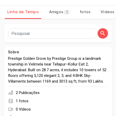
Linha de Tempo
Amigos
fotos
Vídeos
1
Encontrar Páginas
Páginas Curtidas
Sobre
Prestige Golden Grove by Prestige Group is a landmark
township in Velimela near Tellapur–Kollur Exit 2,
Popular Posts
Hyderabad. Built on 28.7 acres, it includes 10 towers of 52
floors offering 5,120 elegant 2, 3, and 4 BHK Sky-
Villaments between 1169 and 3013 sq ft, from ₹93 Lakhs.
Discover Posts
2 Publicações
Developers
1 fotos
0 Vídeos