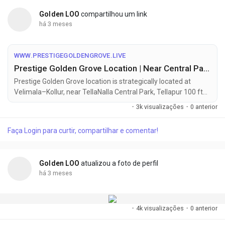
Golden LOO
compartilhou um link
há 3 meses
WWW.PRESTIGEGOLDENGROVE.LIVE
Prestige Golden Grove Location | Near Central Park | Tellapur, HYD
Prestige Golden Grove location is strategically located at
Velimala–Kollur, near TellaNalla Central Park, Tellapur 100 ft
Main Road, West Hyderabad, Telangana – 502032.
·
3k visualizações
·
0 anterior
Faça Login para curtir, compartilhar e comentar!
Golden LOO
atualizou a foto de perfil
há 3 meses
·
4k visualizações
·
0 anterior