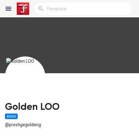
Reels
Encontrar Blogs
Blogs
Golden LOO
Actor
Encontrar Grupos
@prestigegoldeng
Meus Grupos