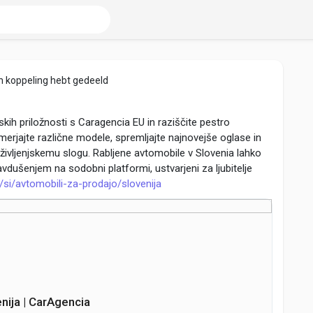
n koppeling hebt gedeeld
kih priložnosti s Caragencia EU in raziščite pestro
erjajte različne modele, spremljajte najnovejše oglase in
 življenjskemu slogu. Rabljene avtomobile v Slovenia lahko
avdušenjem na sodobni platformi, ustvarjeni za ljubitelje
/si/avtomobili-za-prodajo/slovenija
nija | CarAgencia