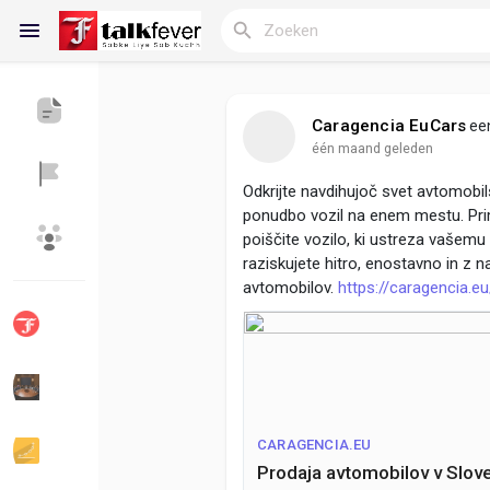
Caragencia EuCars
ee
één maand geleden
Reels
Odkrijte navdihujoč svet avtomobils
ponudbo vozil na enem mestu. Prim
poiščite vozilo, ki ustreza vašemu
Discover Blogs
My Blogs
raziskujete hitro, enostavno in z n
avtomobilov.
https://caragencia.eu
Discover Groepen
My Groups
CARAGENCIA.EU
Discover Pagina
hield van pagina 's
Prodaja avtomobilov v Slove