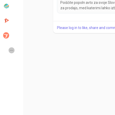
Poiščite popoln avto za svoje Slo
za prodajo, med katerimi lahko iz
Popular Posts
Discover Posts
Please log in to like, share and com
Developers
Creator Commerce
Creator Award
Equity & Investors
Global News
Vdo Junction
Talkfever App