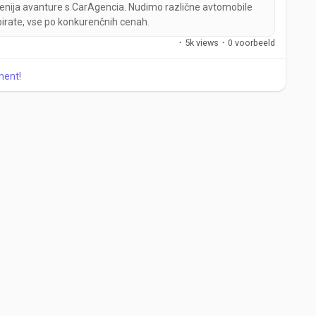
venija avanture s CarAgencia. Nudimo različne avtomobile
birate, vse po konkurenčnih cenah.
·
5k views
·
0 voorbeeld
ment!