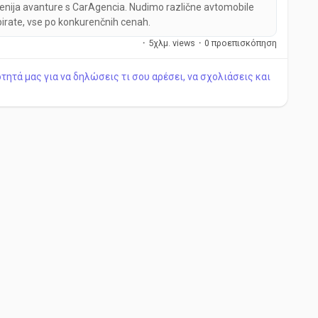
venija avanture s CarAgencia. Nudimo različne avtomobile
birate, vse po konkurenčnih cenah.
·
5χλμ. views
·
0 προεπισκόπηση
ητά μας για να δηλώσεις τι σου αρέσει, να σχολιάσεις και
e