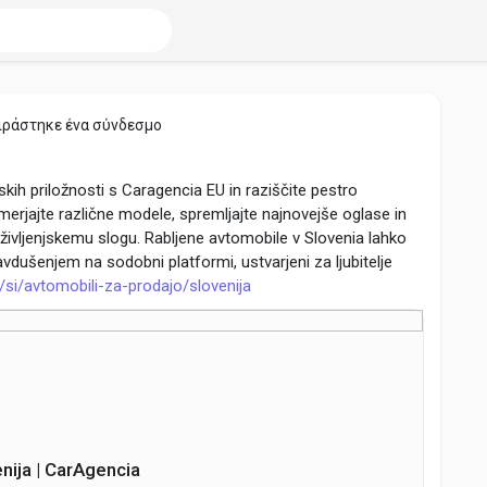
ιράστηκε ένα σύνδεσμο
kih priložnosti s Caragencia EU in raziščite pestro
erjajte različne modele, spremljajte najnovejše oglase in
 življenjskemu slogu. Rabljene avtomobile v Slovenia lahko
avdušenjem na sodobni platformi, ustvarjeni za ljubitelje
/si/avtomobili-za-prodajo/slovenija
 αρέσουν
nija | CarAgencia