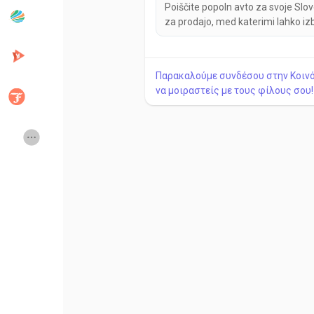
Poiščite popoln avto za svoje Slo
za prodajo, med katerimi lahko iz
Δημοφιλείς δημοσιεύσεις
Discover Posts
Παρακαλούμε συνδέσου στην Κοινότ
Developers
Creator Commerc
να μοιραστείς με τους φίλους σου!
Creator Award
Equity & Investors
Global News
Vdo Junction
Talkfever App