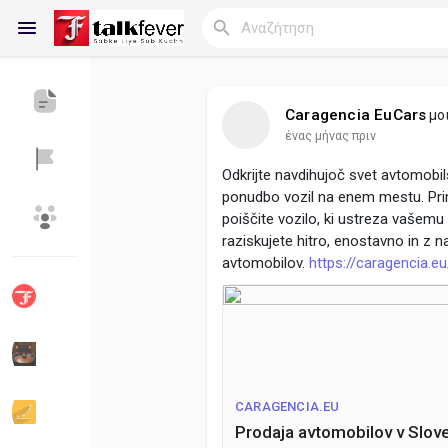
Caragencia EuCars
μο
ένας μήνας πριν
Reels
Odkrijte navdihujoč svet avtomobils
ponudbo vozil na enem mestu. Prim
poiščite vozilo, ki ustreza vašemu
Ανακάλυψε Blogs
Blogs
raziskujete hitro, enostavno in z n
avtomobilov.
https://caragencia.eu
Ανακάλυψε Ομάδες
οι Ομάδες μου
CARAGENCIA.EU
Ανακάλυψε Σελίδες
Σελίδες που μου
Prodaja avtomobilov v Slove