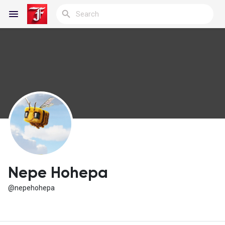
Reels
Discover Blogs
My Blogs
Nepe Hohepa
@nepehohepa
Discover Groups
My Groups