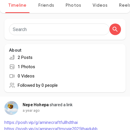
Timeline
Friends
Photos
Videos
Reel
Discover Pages
Liked Pages
About
2 Posts
1 Photos
Popular Posts
0 Videos
Followed by
0 people
Discover Posts
Nepe Hohepa
shared a link
a year ago
Developers
https://posh.vip/g/aminecraftfullhdthai
https://posh.vip/g/aminecraftmovie2025thaidubb