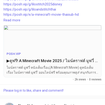
Social Networth OS
https://posh.vip/g/lilostitch2025disney
https://posh.vip/g/liloandstitchthai
https://posh.vip/e/a-minecraft-movie-thaisub-hd
Creator Commerce
Read more
https://posh.vip/e/minecraftmoviefullhdthai
https://posh.vip/e/disneys-lilo-and-stitch-thaisub
Launch Startup
https://posh.vip/e/disney-thai-liloandstitch
https://posh.vip/e/liloandstitch2025thaisub
https://moviq.graphy.com/courses/liloandstitch
Global News
POSH.VIP
https://moviq.graphy.com/courses/lilostitchfullvietsub
▶ดูฟรี! A Minecraft Movie 2025 / ไมน์คราฟต์ มูฟวี่ เต็มเรื่อง [HD] ไทยชัด 1080P
https://xemlatmat8.graphy.com/courses/latmat8fullvietsub
Creator Award
https://xemlilostitch.graphy.com/courses/liloandstitchmotchill
ไมน์คราฟต์ มูฟวี่ หนังเต็มเรื่อง,(A Minecraft Movie) ดูหนังเต็ม
https://movesta.graphy.com/courses/tuvutrujohnwickballerina
เรื่อง ไมน์คราฟต์ มูฟวี่' ออนไลน์ฟรี พร้อมคุณภาพสูง! สนุกกับการ
motchill
Talkfever App
รับชมภาพยนตร์ไทยเรื่องนี้ในเวอร์ชั่นเต็ม ไม่ว่าจะเป็นพากย์ไทย
·
2k views
·
0 reviews
https://movesta.graphy.com/courses/tuvutrujohnwickballerinaf
หรือซับไทย ดูได้ง่าย ๆ บนมือถือและคอมพิวเตอร์ของคุณทันที!
ullvietsub
Please log in to like, share and comment!
https://xemphimthamtukien.graphy.com/courses/detectivekien
2025thamtukienfullhd