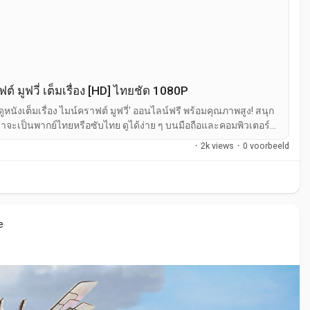
tsub
์ มูฟวี่ เต็มเรื่อง [HD] ไทยชัด 1080P
llvietsub
itchmotchill
ดูหนังเต็มเรื่อง ไมน์คราฟต์ มูฟวี่' ออนไลน์ฟรี พร้อมคุณภาพสูง! สนุก
ickballerinamotchill
ว่าจะเป็นพากย์ไทยหรือซับไทย ดูได้ง่าย ๆ บนมือถือและคอมพิวเตอร์
ckballerinafullvietsub
·
2k views
·
0 voorbeeld
etectivekien2025thamtukienfullhd
plodocus-francais
lilo-et-stitch-francais
nation-finale-bloodlines-francais
e
-mission-impossible-the-final-reckoning-francais