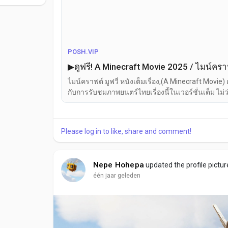
https://posh.vip/e/disneys-lilo-and-stitch-thaisub
https://posh.vip/e/disney-thai-liloandstitch
https://posh.vip/e/liloandstitch2025thaisub
https://moviq.graphy.com/courses/liloandstitch
POSH.VIP
https://moviq.graphy.com/courses/lilostitchfullvie
▶ดูฟรี! A Minecraft Movie 2025 / ไมน์คราฟต
https://xemlatmat8.graphy.com/courses/latmat8fu
https://xemlilostitch.graphy.com/courses/liloandst
ไมน์คราฟต์ มูฟวี่ หนังเต็มเรื่อง,(A Minecraft Movie) 
https://movesta.graphy.com/courses/tuvutrujohnw
กับการรับชมภาพยนตร์ไทยเรื่องนี้ในเวอร์ชั่นเต็ม ไม่
https://movesta.graphy.com/courses/tuvutrujohnwi
ของคุณทันที!
https://xemphimthamtukien.graphy.com/courses/d
Please log in to like, share and comment!
https://soundcloud.com/alexiaaune/films-voir-di
https://soundcloud.com/vivianacannella/films-voir-
https://soundcloud.com/issaywila/films-voir-desti
Nepe Hohepa
updated the profile pictur
https://soundcloud.com/suruchiadonica/films-voir
één jaar geleden