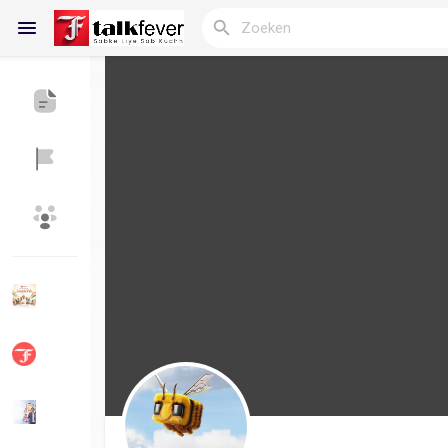
Reels
Discover Blogs
My Blogs
Discover Groepen
My Groups
Discover Pagina
hield van pagina 's