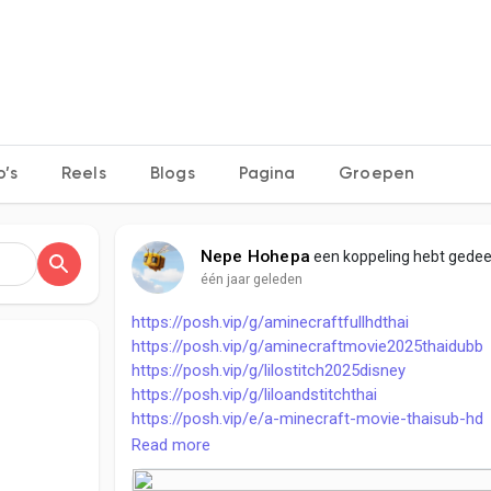
o’s
Reels
Blogs
Pagina
Groepen
Nepe Hohepa
een koppeling hebt gedee
één jaar geleden
https://posh.vip/g/aminecraftfullhdthai
https://posh.vip/g/aminecraftmovie2025thaidubb
https://posh.vip/g/lilostitch2025disney
https://posh.vip/g/liloandstitchthai
https://posh.vip/e/a-minecraft-movie-thaisub-hd
Read more
https://posh.vip/e/minecraftmoviefullhdthai