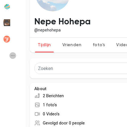
Popular Posts
Discover Posts
Nepe Hohepa
@nepehohepa
Developers
Social Networth OS
Tijdlijn
Vrienden
foto's
Vide
Creator Commerce
Launch Startup
Global News
Creator Award
About
Talkfever App
2 Berichten
1 foto's
0 Video’s
Gevolgd door
0 people