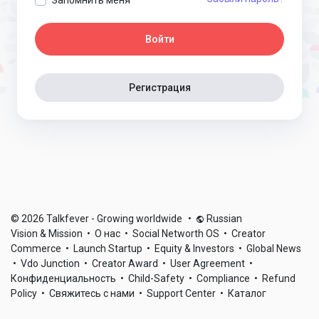
Войти
Регистрация
© 2026 Talkfever - Growing worldwide
•
Russian
Vision & Mission
•
О нас
•
Social Networth OS
•
Creator
Commerce
•
Launch Startup
•
Equity & Investors
•
Global News
•
Vdo Junction
•
Creator Award
•
User Agreement
•
Конфиденциальность
•
Child-Safety
•
Compliance
•
Refund
Policy
•
Свяжитесь с нами
•
Support Center
•
Каталог