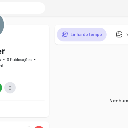
Linha do tempo
f
r
s
•
0 Publicações
•
nt
Nenhum 