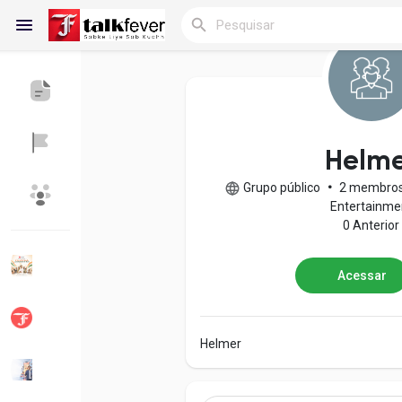
Reels
Helme
Grupo público
•
2 membro
Encontrar Blogs
Blogs
Entertainme
0 Anterior
Acessar
Encontrar Grupos
Meus grupos
Helmer
Encontrar Páginas
Páginas curtidas