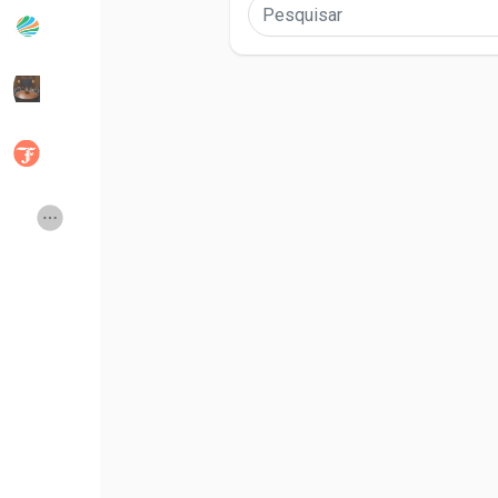
Publicações populares
Discover Posts
Developers
Social Networth OS
Creator Commerce
Launch Startup
Global News
Creator Award
Talkfever App