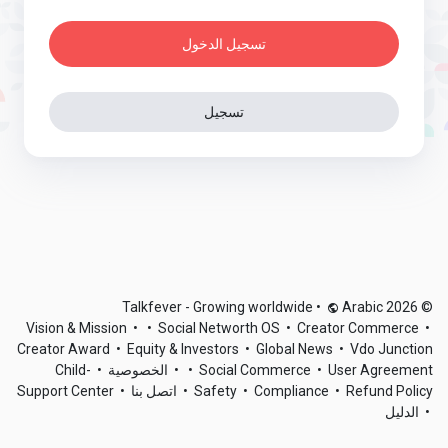
تسجيل الدخول
تسجيل
•
Arabic
© 2026 Talkfever - Growing worldwide
Vision & Mission
•
•
Social Networth OS
•
Creator Commerce
•
Creator Award
•
Equity & Investors
•
Global News
•
Vdo Junction
Child-
•
الخصوصية
•
•
Social Commerce
•
User Agreement
Support Center
•
اتصل بنا
•
Safety
•
Compliance
•
Refund Policy
الدليل
•