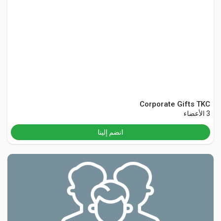
Social Networth OS
Creator Commerce
Launch Startup
Global News
Corporate Gifts TKC
3 الأعضاء
Creator Award
انضم إلينا
Talkfever App