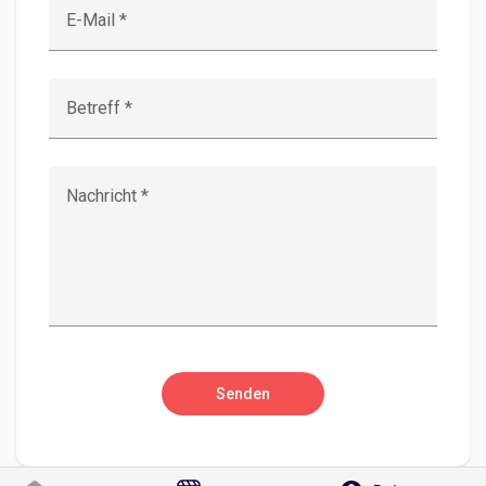
E-Mail *
Entdecken Seiten
Betreff *
Seiten denen du folgst
Nachricht *
Beliebte Beiträge
Beiträge entdecken
Senden
Entwickler