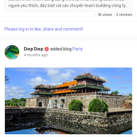
người yêu thích, đặc biệt với các chuyến team building công ty
hay hội nhóm bạn bè dịp cuối năm. Không chỉ giúp tăng sự gắn
·
5k views
·
0 reviews
kết, chia sẻ khoảnh khắc vui vẻ cùng nhau, mà thuê xe chung
còn giúp tiết kiệm chi phí và chủ...
Please log in to like, share and comment!
Diep Diep
added blog
Party
4 months ago