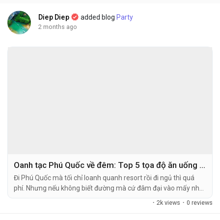
Diep Diep
added blog
Party
2 months ago
Oanh tạc Phú Quốc về đêm: Top 5 tọa độ ăn uống bình dân tại Dương Đông
Đi Phú Quốc mà tối chỉ loanh quanh resort rồi đi ngủ thì quá
phí. Nhưng nếu không biết đường mà cứ đâm đại vào mấy nhà
hàng lớn trung tâm, nguy cơ bị "bóp ví" là rất cao. Đợt rồi đi với
·
2k views
·
0 reviews
gia đình, tôi phải lùng sục khắp các hội nhóm mới kiếm được
mấy quán...