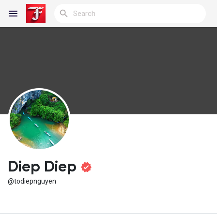
Reels
Discover Blogs
My Blogs
Diep Diep
@todiepnguyen
Discover Groups
My Groups