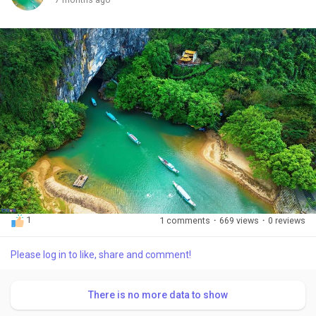
1
1 comments
·
669 views
·
0 reviews
Please log in to like, share and comment!
There is no more data to show