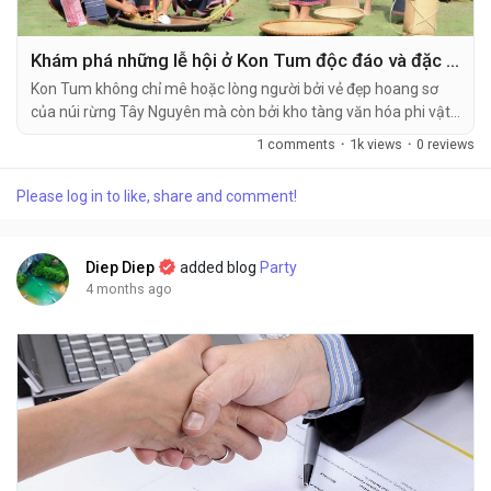
Khám phá những lễ hội ở Kon Tum độc đáo và đặc sắc nhất
Kon Tum không chỉ mê hoặc lòng người bởi vẻ đẹp hoang sơ
của núi rừng Tây Nguyên mà còn bởi kho tàng văn hóa phi vật
thể đồ sộ. Đồng hành cùng Phan Văn Travel đến với những lễ
1 comments
·
1k views
·
0 reviews
hội ở Kon Tum, du khách sẽ được hòa mình vào không gian
cồng chiêng vang vọng, thưởng thức rượu cần...
Please log in to like, share and comment!
Diep Diep
added blog
Party
4 months ago