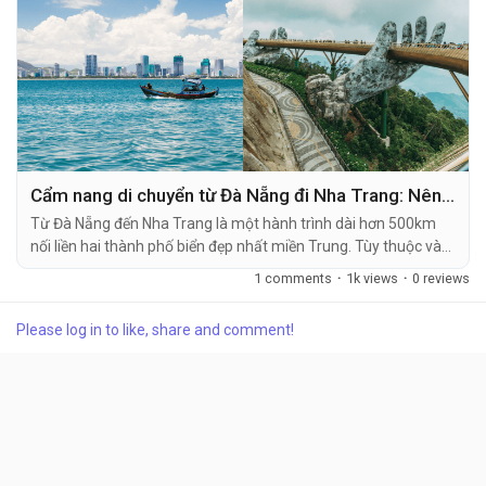
Cẩm nang di chuyển từ Đà Nẵng đi Nha Trang: Nên chọn phương tiện nào?
Từ Đà Nẵng đến Nha Trang là một hành trình dài hơn 500km
nối liền hai thành phố biển đẹp nhất miền Trung. Tùy thuộc vào
thời gian, ngân sách và sở thích cá nhân mà mỗi du khách sẽ
1 comments
·
1k views
·
0 reviews
có những ưu tiên khác nhau về phương tiện di chuyển. Bài viết
dưới đây sẽ...
Please log in to like, share and comment!