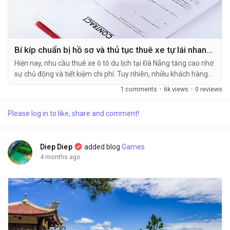
Bí kíp chuẩn bị hồ sơ và thủ tục thuê xe tự lái nhanh gọn, uy tín
Hiện nay, nhu cầu thuê xe ô tô du lịch tại Đà Nẵng tăng cao nhờ
sự chủ động và tiết kiệm chi phí. Tuy nhiên, nhiều khách hàng
vẫn gặp khó khăn do chọn xe không phù hợp hoặc thiếu hụt
1 comments
·
6k views
·
0 reviews
giấy tờ vào phút chót. Để hành trình suôn sẻ, việc chuẩn bị hồ
sơ và cân đối số...
Please log in to like, share and comment!
Diep Diep
added blog
Games
4 months ago