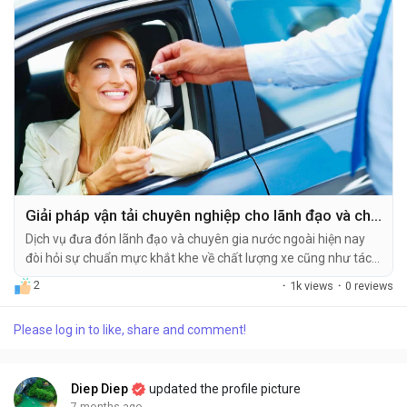
Giải pháp vận tải chuyên nghiệp cho lãnh đạo và chuyên gia nước ngoài
Dịch vụ đưa đón lãnh đạo và chuyên gia nước ngoài hiện nay
đòi hỏi sự chuẩn mực khắt khe về chất lượng xe cũng như tác
phong phục vụ chuyên nghiệp của tài xế. Tùy vào quy mô
2
·
1k views
·
0 reviews
doanh nghiệp, quý khách có thể linh động lựa chọn các dòng xe
từ 4 chỗ sang trọng đến 45 chỗ hiện đại tại...
Please log in to like, share and comment!
Diep Diep
updated the profile picture
7 months ago