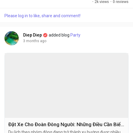
·
2k views
·
0 reviews
chỗ cho "rộng rãi", cuối cùng tiền xe ngốn gần hết budget cả
chuyến. Chọn xe tưởng đơn giản...
Please log in to like, share and comment!
Diep Diep
added blog
Party
3 months ago
Đặt Xe Cho Đoàn Đông Người: Những Điều Cần Biết Để Chuyến Đi Không Phát Sinh Rắc Rối
Du lịch theo nhóm đông đang trở thành xu hướng được nhiều