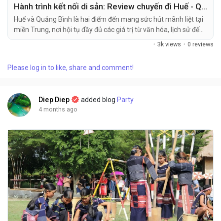
Hành trình kết nối di sản: Review chuyến đi Huế - Quảng Bình 3 ngày 2 đêm
Huế và Quảng Bình là hai điểm đến mang sức hút mãnh liệt tại
miền Trung, nơi hội tụ đầy đủ các giá trị từ văn hóa, lịch sử đến
kỳ quan thiên nhiên thế giới. Hành trình 3 ngày 2 đêm từ Huế
·
3k views
·
0 reviews
đến Quảng Bình không chỉ là một chuyến du lịch mà còn là dịp
để...
Please log in to like, share and comment!
Diep Diep
added blog
Party
4 months ago