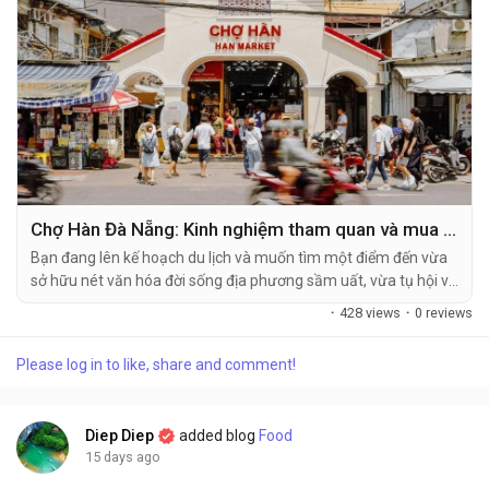
Chợ Hàn Đà Nẵng: Kinh nghiệm tham quan và mua sắm thực tế 2026
Bạn đang lên kế hoạch du lịch và muốn tìm một điểm đến vừa
sở hữu nét văn hóa đời sống địa phương sầm uất, vừa tụ hội vô
số món ăn ngon? Khu vực chợ Hàn Đà Nẵng chính là tọa độ
·
428 views
·
0 reviews
không thể bỏ qua trong hành trình khám phá phố biển. Lựa
chọn ghé thăm nơi đây, bạn sẽ dễ...
Please log in to like, share and comment!
Diep Diep
added blog
Food
15 days ago