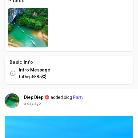
Social Networth OS
Photos
Creator Commerce
Launch Startup
Global News
Basic Info
Intro Message
toDiep5885$$
Creator Award
Diep Diep
added blog
Party
Talkfever App
a day ago