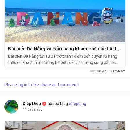
Bãi biển Đà Nẵng và cẩm nang khám phá các bãi tắm đẹp nhất 2026
Bãi biển Đà Nẵng từ lâu đã trở thành điểm đến quyến rũ hàng
triệu du khách nhờ đường bờ biển dài thơ mộng cùng dải cát
trắng mịn màng. Những bãi tắm tại đây phân bố dọc theo các
·
335 views
·
0 reviews
cung đường ven biển sầm uất đến những khu vực hoang sơ
dưới chân núi. Bài viết này sẽ...
Please log in to like, share and comment!
Diep Diep
added blog
Shopping
11 days ago