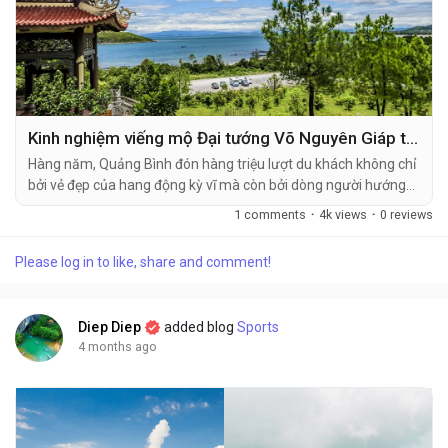
Kinh nghiệm viếng mộ Đại tướng Võ Nguyên Giáp tại Vũng Chùa - Đảo Yến
Hàng năm, Quảng Bình đón hàng triệu lượt du khách không chỉ
bởi vẻ đẹp của hang động kỳ vĩ mà còn bởi dòng người hướng
về Vũng Chùa - Đảo Yến để tưởng nhớ vị anh hùng dân tộc.
1 comments
·
4k views
·
0 reviews
Viếng mộ Đại tướng Võ Nguyên Giáp đã trở thành một phần
không thể thiếu trong hành...
Please log in to like, share and comment!
Diep Diep
added blog
Sports
4 months ago