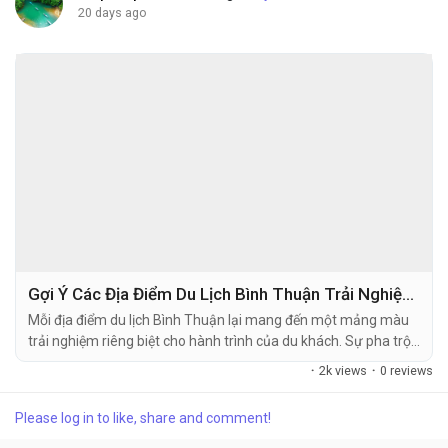
20 days ago
Gợi Ý Các Địa Điểm Du Lịch Bình Thuận Trải Nghiệm Nhất
Mỗi địa điểm du lịch Bình Thuận lại mang đến một mảng màu
trải nghiệm riêng biệt cho hành trình của du khách. Sự pha trộn
giữa đời sống làng chài mộc mạc và cảnh quan thiên nhiên
·
2k views
·
0 reviews
hoang sơ tạo nên sức hút khó cưỡng cho vùng đất duyên hải
này. Nếu bạn đang tìm kiếm những tọa độ...
Please log in to like, share and comment!