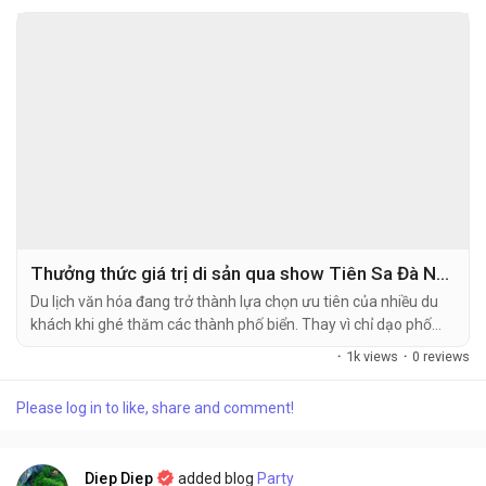
Thưởng thức giá trị di sản qua show Tiên Sa Đà Nẵng
Du lịch văn hóa đang trở thành lựa chọn ưu tiên của nhiều du
khách khi ghé thăm các thành phố biển. Thay vì chỉ dạo phố
hay thưởng thức ẩm thực, việc dành một buổi tối theo dõi
·
1k views
·
0 reviews
show Tiên Sa Đà Nẵng giúp người xem hiểu sâu hơn về chiều
dài lịch sử của mảnh đất Quảng Nam - Đà Nẵng. Chương...
Please log in to like, share and comment!
Diep Diep
added blog
Party