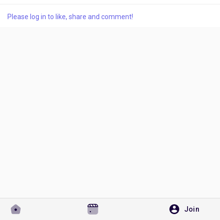
Please log in to like, share and comment!
Discover Pages
Liked Pages
Popular Posts
Discover Posts
Developers
Join