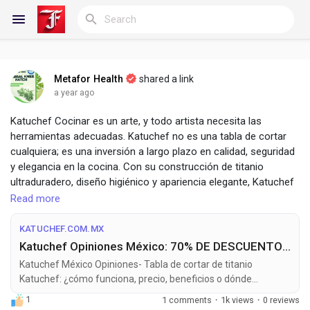
Metafor Health
shared a link
Reels
a year ago
Katuchef Cocinar es un arte, y todo artista necesita las
herramientas adecuadas. Katuchef no es una tabla de cortar
cualquiera; es una inversión a largo plazo en calidad, seguridad
Discover Blogs
y elegancia en la cocina. Con su construcción de titanio
ultraduradero, diseño higiénico y apariencia elegante, Katuchef
es un producto verdaderamente excepcional. Sitio Web Official:
Read more
My Blogs
https://katuchef.com.mx/
https://katuchef.cl/
KATUCHEF.COM.MX
https://katuchef.com.co/
Katuchef Opiniones México: 70% DE DESCUENTO WEB OFICIAL | Katuchef Mexico
https://katuchef.es/
Discover Groups
Katuchef México Opiniones- Tabla de cortar de titanio
https://gluvafit.no/
Katuchef: ¿cómo funciona, precio, beneficios o dónde
comprarla en México?
1
1 comments
·
1k views
·
0 reviews
My Groups