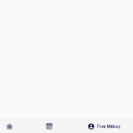
Ανακάλυψε Σελίδες
Σελίδες που μου αρέσουν
Δημοφιλείς δημοσιεύσεις
Discover Posts
Developers
Γίνε Μέλος