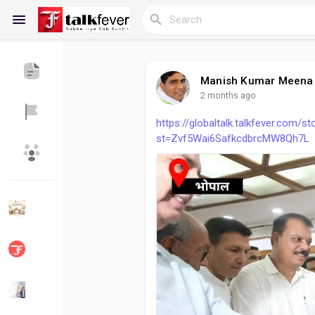
Manish Kumar Meena
2 months ago
Reels
https://globaltalk.talkfever.com/
st=Zvf5Wai6SafkcdbrcMW8Qh7L
Discover Blogs
My Blogs
Discover Groups
My Groups
Discover Pages
Liked Pages