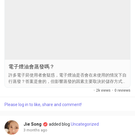
電子煙油會蒸發嗎？
許多電子菸使用者會疑惑，電子煙油是否會在未使用的情況下自
行蒸發？答案是會的，但影響蒸發的因素主要取決於儲存方式和
環境條件。 首先，Vape電子煙油的主要成分為丙二醇（PG）、
·
2k views
·
0 reviews
植物甘油（VG）、尼古丁和香精，其中PG和VG具有一定的揮發
性。如果電子菸油長時間暴露在高溫、陽光直射或空氣流通較強
Please log in to like, share and comment!
的環境下，部分成分可能會蒸發，導致煙油濃度變化，影響口感
與使用體驗。 因此，正確儲存電子菸油至關重要，建議將其存
放於陰涼、乾燥的地方，並確保瓶蓋密封良好，以減少不必要的
Jie Song
added blog
Uncategorized
蒸發損失。...
3 months ago