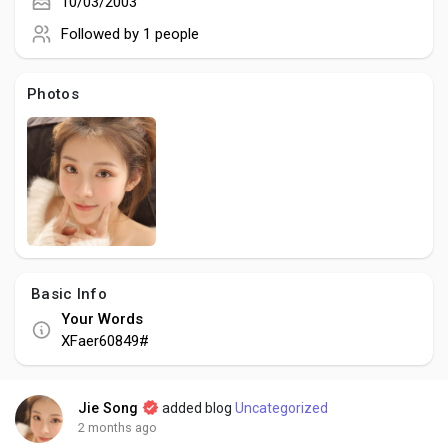
Creator Commerce
10/03/2003
Followed by
1 people
Creator Award
Photos
Equity & Investors
Global News
Vdo Junction
Basic Info
Your Words
Talkfever App
XFaer60849#
Jie Song
added blog
Uncategorized
2 months ago