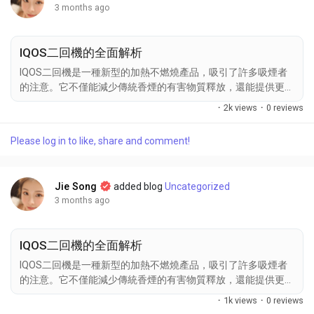
3 months ago
暢。無論是經典煙草口味還是清新的薄荷味，都能帶來強烈的滿
足感，尤其是與KIS5主機搭配使用時，煙霧的輸出更加穩定。很
多網友分享，無論是日常使用還是與朋友聚會時，Kiss煙彈都能
IQOS二回機的全面解析
提供不錯的體驗。 KISS主機的穩定性與操作簡便性...
IQOS二回機是一種新型的加熱不燃燒產品，吸引了許多吸煙者
的注意。它不僅能減少傳統香煙的有害物質釋放，還能提供更清
新的吸煙體驗。 IQOS二回機的基本介紹 IQOS 二 回 機是專門設
·
2k views
·
0 reviews
計來加熱煙草的設備，而非燃燒。這種方式能夠保留煙草的原
味，同時減少有害物質的釋放。/相比於傳統香煙，IQOS提供了
Please log in to like, share and comment!
一種更健康的替代方案，吸引了越來越多的使用者。 IQOS二回
機的設計與技術 二回機採用了獨特的加熱技術，能精確控制煙
草的溫度，避免過熱。/此設計不僅提高了使用安全性，還能確
Jie Song
added blog
Uncategorized
保使用者獲得最佳的吸煙體驗。 使用IQOS二回機的好處 使用二
3 months ago
抽機可顯著減少煙霧產生，降低對他人的影響。/這對於希望減
少二手煙影響的使用者來說，是一大優勢。 IQOS二回機的操作
流程...
IQOS二回機的全面解析
IQOS二回機是一種新型的加熱不燃燒產品，吸引了許多吸煙者
的注意。它不僅能減少傳統香煙的有害物質釋放，還能提供更清
新的吸煙體驗。 IQOS二回機的基本介紹 IQOS 二 回 機是專門設
·
1k views
·
0 reviews
計來加熱煙草的設備，而非燃燒。這種方式能夠保留煙草的原