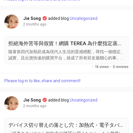
電磁感應加熱技術也就是無加熱片設計。 續航與電池容量選擇
誤區 選擇二次加熱菸主機電池與續航力時，最常見的誤區是盲
目追求高容量而忽略了電壓、功率與整體能耗的關係。電池容量
Jie Song
added blog
Uncategorized
代表總電量，但能用多久取決於設備的耗電速度，且大容量通常
2 months ago
伴隨高重量、高成本與充電時間長等缺點。 加熱技術差異容易
被忽略 加熱技術：針式或片式加熱棒受熱集中，適合二次加熱
時使用；3D環繞熱氣流技術則能均勻烘烤菸草，避免二次加熱
拒絕海外苦等與假貨！網購 TEREA 為什麼指定蒸汽奇遇正品菸彈商城？
產生焦苦味。...
隨著第四代加熱菸成為現代人生活的質感標配，尋找一個穩定、
誠實、且出貨快速的購買平台，就成了所有菸友最關心的事。網
路上的代購管道五花八門，為什麼內行人都指定推薦蒸汽奇遇？
·
1k views
·
0 reviews
今天就來告訴你我們的堅持。 告別漫長等待！蒸汽奇遇主打台
灣現貨、3天快速到貨 很多網購經驗不好的朋友都遇過，下單時
Please log in to like, share and comment!
店家承諾有現貨，結果一等就是兩個禮拜，一查才發現商品還卡
在海外海關。在蒸汽奇遇商城，我們承諾「全站商品台灣現貨供
應」。只要您在手機上輕鬆下單，我們一律本地快速出貨，3天
Jie Song
added blog
Uncategorized
內就能送到您指定的超商。 零風險購買！全站支援超商貨到付
2 months ago
款、滿額再免運 網路上一頁式詐騙廣告滿天飛，要求先匯款的
店家往往讓人提心吊膽。為了建立最透明的信賴感，我們全站全
面支援「超商貨到付款」服務，讓您在收到包裹、開箱確認是日
デバイス切り替えの落とし穴：加熱式・電子タバコへの移行と「真の禁煙」の定義
本或韓國原裝正品TEREA無誤後再付錢，把消費者的購買風險
直接歸零。 100%...