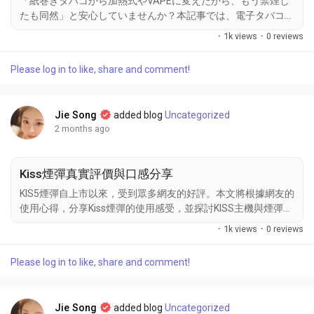
「紙巻きタバコから加熱式やVAPEに変えたから、もう禁煙し
たも同然」と安心していませんか？本記事では、電子タバコ
やめた 効果を本当に得るために知っておくべき、代替喫煙と
·
1k views
·
0 reviews
完全な禁断（離脱）の決定的な違いを解説します。アイコスな
どの加熱式に含まれるニコチンの罠や、ニコチンなしVAPEに
Please log in to like, share and comment!
依存し続ける行動習慣のリスクを整理し、医学的な禁煙成功へ
の正しいロードマップを提示します。 加熱式煙草与禁煙効果
判断：切り替えは「禁煙」ではない よくある誤解が、「紙巻
Jie Song
added blog
Uncategorized
きタバコからアイコスや電子タバコに変えたから禁煙成功だ」
2 months ago
という認識です。 替代吸煙と真正戒断の違い アイコスなどの
加熱式タバコには、紙巻きタバコと同様に「ニコチン」がしっ
かりと含まれています。 加熱式タバコ：...
Kiss煙彈真實評價與口感分享
KIS5煙彈自上市以來，受到眾多網友的好評。本文將根據網友的
使用心得，分享Kiss煙彈的使用感受，並探討KISS主機與煙彈的
搭配效果，幫助消費者了解該產品的真實表現，為選購提供參
·
1k views
·
0 reviews
考。 Kiss煙彈的外觀設計與便捷性 網友普遍反映，KISS煙彈擁
有時尚簡約的外觀設計，體積小巧，攜帶方便。煙彈的接口與
Please log in to like, share and comment!
KIS5主機完美對接，使用時輕鬆插拔，無需複雜操作，對於新手
來說非常友好。許多網友表示，這款煙彈的設計簡潔卻不失質
感，讓每次使用都充滿了滿足感。 煙霧量與口感的表現 根據網
Jie Song
added blog
Uncategorized
友的使用心得，Kis5電子煙煙彈的煙霧量恰到好處，濃密且順