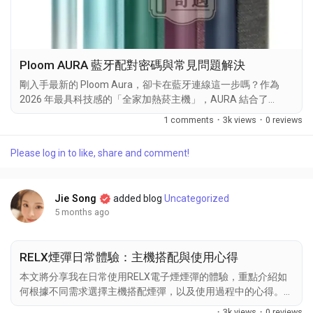
Ploom AURA 藍牙配對密碼與常見問題解決
剛入手最新的 Ploom Aura，卻卡在藍牙連線這一步嗎？作為
2026 年最具科技感的「全家加熱菸主機」，AURA 結合了
AURA Connect App 提供了前所未有的控制權，但初次設定對新
1 comments
·
3k views
·
0 reviews
手來說可能稍顯複雜。熱機職人所作為您的加熱菸技術後盾，整
理了這份詳盡的連線教學與故障排除指南。無論是配對密碼、
Please log in to like, share and comment!
App 設定還是藍牙常連技巧，本文將協助您快速搞定這台「加
熱菸全家主機」，讓您在最短時間內享受 6 級加熱強度的極致口
感。 初始連線與配對：預設密碼 12345678 許多玩家在下載
Jie Song
added blog
Uncategorized
AURA Connect App 後，不知道該如何讓手機找到裝置。熱機職
5 months ago
人所教您簡單步驟：首先確保主機通電，滑開上蓋並按下主機中
央的連接按鈕；接著在 App...
RELX煙彈日常體驗：主機搭配與使用心得
本文將分享我在日常使用RELX電子煙煙彈的體驗，重點介紹如
何根據不同需求選擇主機搭配煙彈，以及使用過程中的心得。悅
刻煙彈的性能、口感和Relx電子煙煙彈與主機的搭配效果，將一
·
3k views
·
0 reviews