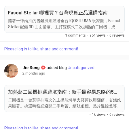
Fasoul Stellar 哪裡買？台灣現貨正品選購指南
隨著一彈兩抽的省錢風潮席捲全台 IQOS ILUMA 玩家圈，Fasoul
Stellar配備 3D 曲面螢幕、主打雙模式二次加熱的二回機，成為
了近期各大網路討論區詢問度爆棚的熱門單品。不過網路上代購
1 comments
·
951 views
·
0 reviews
賣家五花八門，新手玩家常常搞不清楚該去哪裡入手才安全。今
天這篇選購指南就教大家如何挑選安心管道，順利買到正品。
Please log in to like, share and comment!
Fasoul Stellar 哪裡買的防偽特徵 在搜尋Fasoul的各種通路時，
首先要學會辨識原廠正品的規格特徵。這款熱門機型配置了辨識
度極高的 3D 曲面 LED 顯示螢幕，能直覺呈現電量、加熱進度與
Jie Song
added blog
Uncategorized
模式，相容於 TEREA 與 SENTIA 煙彈（注意：不支援舊款
2 months ago
HEETS 刀片式煙彈）。機身重量約為 101 克，質感細緻，若遇
到價格異常低廉且規格不符的低劣仿冒品，切勿購買。 選擇提
供原廠售後與即時客服的安心通路 合理的價格與保固也是評估
加熱菸二回機挑選避坑指南：新手最容易忽略的5個關鍵問題
Fasoul...
二回機是一台菸彈抽兩次的主機能將單支菸彈效用翻倍，省錢效
果顯著。挑選時務必避開二手焦苦、續航虛標、晶片溫控差等雷
區。請參考以下IQOS二回機核心避坑指南與選購重點： 相容性
·
1k views
·
0 reviews
問題TEREA/SENTIA是否支援 判斷您的加熱菸二回機是否支援
TEREA與SENTIA煙彈，最核心的標準在於該裝置是否採用智慧
Please log in to like, share and comment!