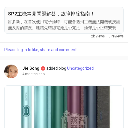
SP2主機常見問題解答，故障排除指南！
許多新手在首次使用電子煙時，可能會遇到主機無法開機或按鍵
無反應的情況。建議先確認電池是否充足、煙彈是否正確安裝，
並檢查按鍵是否卡住或有異物。經實測，SP2主機 在電源管理
·
2k views
·
0 reviews
上設計良好，只要操作正確，啟動問題多能快速解決。 吸阻與
手感異常 有些使用者會反映吸阻過緊或手感不如預期，這通常
Please log in to like, share and comment!
與煙彈安裝方式或主機內部清潔狀況有關。建議定期清潔接口及
檢查煙彈連接。實際使用中，Sp2煙桿 的手感穩定性優於其他一
般主機，但仍需注意正確組裝和保養。 口感偏淡或煙霧量不足
Jie Song
added blog
Uncategorized
若口感偏淡或霧化量不足，可能是霧化芯阻塞或主機功率設定不
4 months ago
當造成。建議更換霧化芯或調整吸阻與功率設定。測試顯示，
SP2電子煙主機 能有效維持口感穩定，但需要定期維護以確保
最佳體驗。 電池與充電異常...