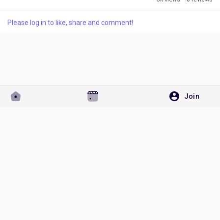
一揭示，幫助您選擇最佳使用組合，提升吸煙體驗。 RELX煙彈
的日常使用感受 在日常使用中，RELX煙彈給我的最大感受就是
Please log in to like, share and comment!
穩定性與便捷性。無論是日常外出還是在家中放鬆，RELX煙彈
都能提供均勻穩定的煙霧量。煙油的品質極佳，每次使用時煙霧
豐盈且口感純正，無論是經典煙草味還是果香系列，都能讓人滿
意。這樣的穩定性，讓我對RELX電子煙煙彈充滿信心。 主機搭
配體驗 主機的選擇對於Relx 6代煙彈的使用體驗至關重要。我目
前使用的是RELX Alpha主機，它的設計簡約、手感舒適，且使
用起來非常方便。而搭配RELX經典煙草味煙彈，能夠完全符合
Join
我對傳統煙草口感的需求。相比之下，RELX...