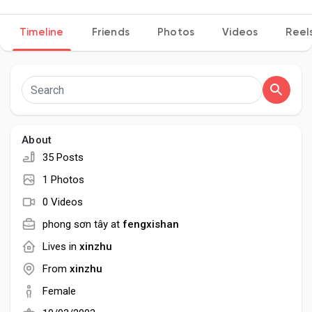
Timeline
Friends
Photos
Videos
Reel
Discover Pages
Liked Pages
About
35 Posts
Popular Posts
1 Photos
0 Videos
Discover Posts
phong sơn tây at
fengxishan
Lives in
xinzhu
Developers
From
xinzhu
Female