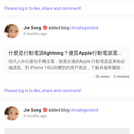
味，同時減少有害物質的釋放。/相比於傳統香煙，IQOS提供了
Please log in to like, share and comment!
一種更健康的替代方案，吸引了越來越多的使用者。 IQOS二回
機的設計與技術 二回機採用了獨特的加熱技術，能精確控制煙
草的溫度，避免過熱。/此設計不僅提高了使用安全性，還能確
Jie Song
added blog
Uncategorized
保使用者獲得最佳的吸煙體驗。 使用IQOS二回機的好處 使用二
3 months ago
抽機可顯著減少煙霧產生，降低對他人的影響。/這對於希望減
少二手煙影響的使用者來說，是一大優勢。 IQOS二回機的操作
流程...
什麼是行動電源lightning？優質Apple行動電源選購指南
現代人外出最怕手機沒電，挑選合適的Apple 行動電源是果粉必
備課題。對 iPhone 14以前機型的用戶來說，了解具備專屬接頭
的充電設備是什麼，能大幅提升出門在外的便利性。 擺脫線材
·
2k views
·
0 reviews
束縛：專屬接頭與多裝置支援 想擺脫線材束縛，行動電源
Apple專用款式絕對是首選。這類產品將接頭直接內建於機身，
Please log in to like, share and comment!
實現隨插即充的體驗。若進一步尋找能當作Apple Watch 行動電
源的款式，更能為小電流穿戴裝置提供穩定的續航支持。 效能
與材質解析：快充技術與安全防護 挑選實用的Apple 配件時，
Jie Song
added blog
Uncategorized
充電效率是核心關鍵。追求效率的現代人看重蘋果快充 技術，
3 months ago
市面上支援 22.5W 高輸出的設備搭配優質電芯，能讓手機迅速
回血，並透過智慧控溫確保安全不發燙。...