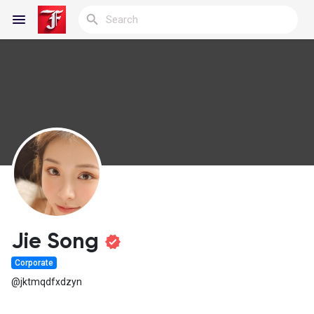
Reels
Discover Blogs
My Blogs
Jie Song
Corporate
Discover Groups
@jktmqdfxdzyn
My Groups