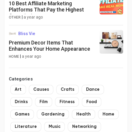
10 Best Affiliate Marketing
Platforms That Pay the Highest
Commission
|
a year ago
OTHER
Bliss Vie
Premium Decor Items That
Enhances Your Home Appearance
|
a year ago
HOME
Categories
Art
Causes
Crafts
Dance
Drinks
Film
Fitness
Food
Games
Gardening
Health
Home
Literature
Music
Networking