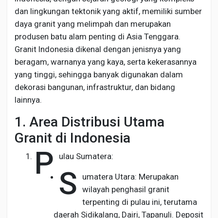
Social Networth OS
dan lingkungan tektonik yang aktif, memiliki sumber
daya granit yang melimpah dan merupakan
Creator Commerce
produsen batu alam penting di Asia Tenggara.
Granit Indonesia dikenal dengan jenisnya yang
beragam, warnanya yang kaya, serta kekerasannya
Launch Startup
yang tinggi, sehingga banyak digunakan dalam
dekorasi bangunan, infrastruktur, dan bidang
Global News
lainnya.
1. Area Distribusi Utama
Creator Award
Granit di Indonesia
P
ulau Sumatera:
Talkfever App
S
umatera Utara: Merupakan
wilayah penghasil granit
terpenting di pulau ini, terutama
daerah Sidikalang, Dairi, Tapanuli. Deposit