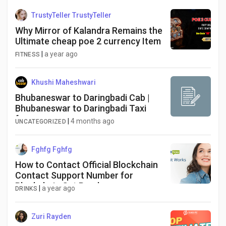
TrustyTeller TrustyTeller
Why Mirror of Kalandra Remains the
Ultimate cheap poe 2 currency Item
|
a year ago
FITNESS
Khushi Maheshwari
Bhubaneswar to Daringbadi Cab |
Bhubaneswar to Daringbadi Taxi
fare
|
4 months ago
UNCATEGORIZED
Fghfg Fghfg
How to Contact Official Blockchain
Contact Support Number for
Blockchain Get Ready
|
a year ago
DRINKS
Zuri Rayden