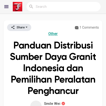
1 Comments
Share
Reels
Other
Panduan Distribusi
Discover Blogs
Sumber Daya Granit
Indonesia dan
My Blogs
Pemilihan Peralatan
Penghancur
Discover Groups
Smile Wei
My Groups