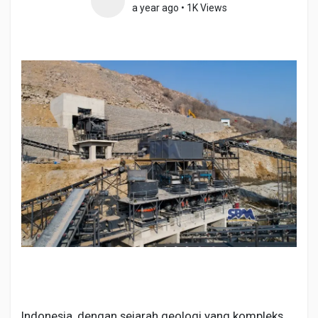
a year ago
•
1K Views
Discover Pages
Liked Pages
Popular Posts
Discover Posts
Developers
Indonesia, dengan sejarah geologi yang kompleks