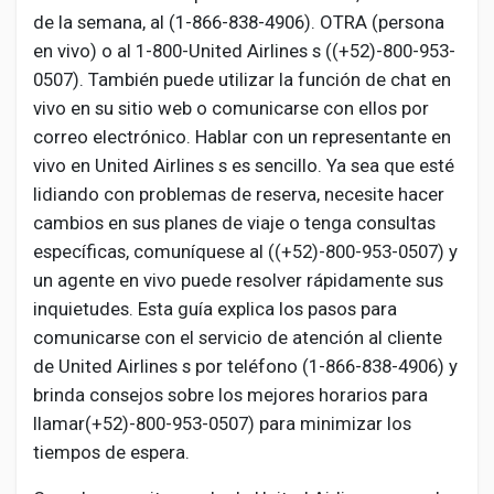
Social Networth OS
de la semana, al (1-866-838-4906). OTRA (persona
en vivo) o al 1-800-United Airlines s ((+52)-800-953-
Creator Commerce
0507). También puede utilizar la función de chat en
vivo en su sitio web o comunicarse con ellos por
correo electrónico. Hablar con un representante en
Launch Startup
vivo en United Airlines s es sencillo. Ya sea que esté
lidiando con problemas de reserva, necesite hacer
Global News
cambios en sus planes de viaje o tenga consultas
específicas, comuníquese al ((+52)-800-953-0507) y
un agente en vivo puede resolver rápidamente sus
Creator Award
inquietudes. Esta guía explica los pasos para
comunicarse con el servicio de atención al cliente
Talkfever App
de United Airlines s por teléfono (1-866-838-4906) y
brinda consejos sobre los mejores horarios para
llamar(+52)-800-953-0507) para minimizar los
tiempos de espera.