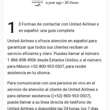
a year ago
•
2K Views
1
Discover Pages
0 Formas de contactar con United Airlines s
en español: una guía completa
Liked Pages
United Airlines s ofrece atención en español para
garantizar que todos sus clientes reciban un
servicio eficiente y claro. Puedes llamar al número
1-866-838-4906 desde Estados Unidos, o al número
Popular Posts
para México ‪+52-800-953-0507‬, para recibir
asistencia en tu idioma.
Discover Posts
Para comunicarse con una persona en vivo en el
servicio de atención al cliente de United Airlines s
Developers
para obtener asistencia ((+52)-800-953-0507),
puede llamar a su línea directa de teléfono de
United Airlines s disponible las 24 horas, los 7 días