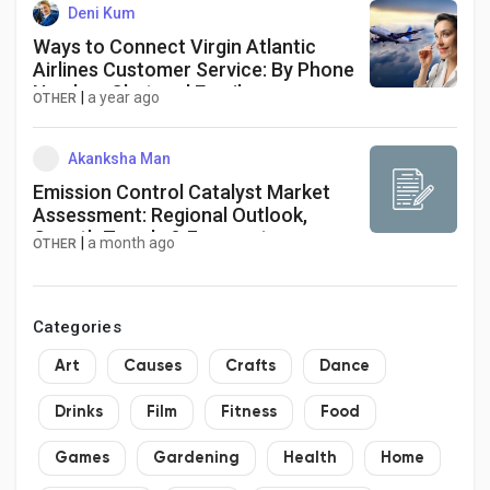
Deni Kum
Ways to Connect Virgin Atlantic
Airlines Customer Service: By Phone
Number, Chat and Email
|
a year ago
OTHER
Akanksha Man
Emission Control Catalyst Market
Assessment: Regional Outlook,
Growth Trends & Forecast
|
a month ago
OTHER
Categories
Art
Causes
Crafts
Dance
Drinks
Film
Fitness
Food
Games
Gardening
Health
Home