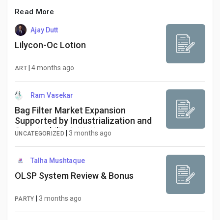
Read More
Ajay Dutt
Lilycon-Oc Lotion
|
4 months ago
ART
Ram Vasekar
Bag Filter Market Expansion
Supported by Industrialization and
Sustainability Initiatives
|
3 months ago
UNCATEGORIZED
Talha Mushtaque
OLSP System Review & Bonus
|
3 months ago
PARTY