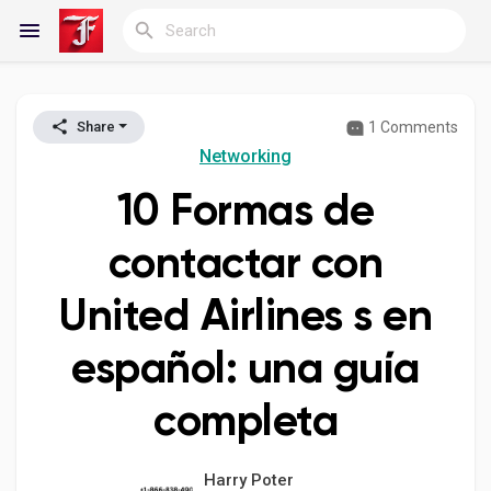
1 Comments
Share
Reels
Networking
10 Formas de
Discover Blogs
contactar con
United Airlines s en
My Blogs
español: una guía
completa
Discover Groups
Harry Poter
My Groups