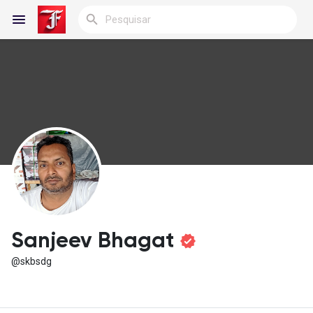
Reels
Encontrar Blogs
Blogs
Sanjeev Bhagat
@skbsdg
Encontrar Grupos
Meus grupos