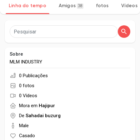
Linha do tempo
Amigos
fotos
Vídeos
38
Encontrar Páginas
Páginas curtidas
Sobre
MLM INDUSTRY
0 Publicações
Publicações populares
0 fotos
0 Vídeos
Discover Posts
Mora em
Hajipur
De
Sahadai buzurg
Developers
Male
Casado