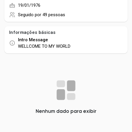
Social Networth OS
19/01/1976
Seguido por
49 pessoas
Creator Commerce
Informações básicas
Launch Startup
Intro Message
WELLCOME TO MY WORLD
Global News
Creator Award
Talkfever App
Nenhum dado para exibir