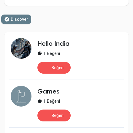
Discover
Discover Sayfalar
Hello India
sayfaları sevdim
1 Beğeni
Beğen
Popular Posts
Games
Discover Posts
1 Beğeni
Developers
Beğen