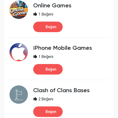
Social Networth OS
Online Games
1 Beğeni
Creator Commerce
Beğen
Launch Startup
iPhone Mobile Games
Global News
1 Beğeni
Beğen
Creator Award
Talkfever App
Clash of Clans Bases
2 Beğeni
Beğen