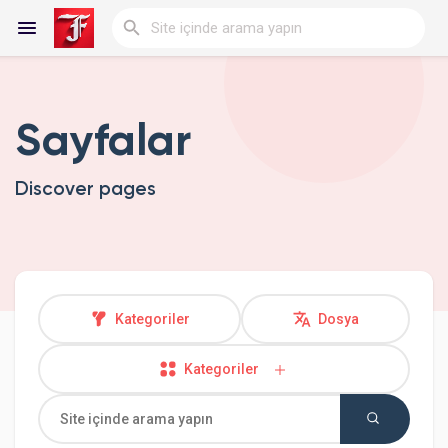
Sayfalar
Reels
Discover pages
Discover Blogs
My Blogs
Kategoriler
Dosya
Kategoriler
Discover Gruplar
My Groups