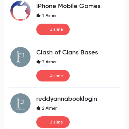
Creator Commerce
iPhone Mobile Games
1 Aimer
Creator Award
J'aime
Equity & Investors
Clash of Clans Bases
Global News
2 Aimer
J'aime
Vdo Junction
Talkfever App
reddyannabooklogin
2 Aimer
J'aime